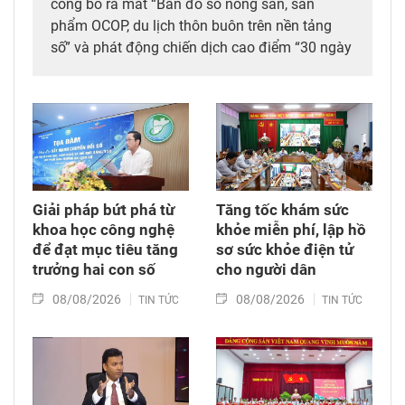
công bố ra mắt “Bản đồ số nông sản, sản
phẩm OCOP, du lịch thôn buôn trên nền tảng
số” và phát động chiến dịch cao điểm “30 ngày
đêm” số hóa, chuẩn hóa, cập nhật và kết nối dữ
liệu mã số vùng trồng, mã số cơ sở đóng gói
sầu riêng trên địa bàn tỉnh. Đây được xem là
bước đi chiến lược nhằm tích hợp đồng bộ
công nghệ số vào chuỗi giá trị nông nghiệp và
phát triển nông thôn địa phương.
Giải pháp bứt phá từ
Tăng tốc khám sức
khoa học công nghệ
khỏe miễn phí, lập hồ
để đạt mục tiêu tăng
sơ sức khỏe điện tử
trưởng hai con số
cho người dân
08/08/2026
08/08/2026
TIN TỨC
TIN TỨC