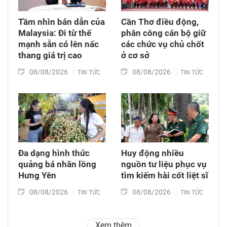
Tầm nhìn bán dẫn của
Cần Thơ điều động,
Malaysia: Đi từ thế
phân công cán bộ giữ
mạnh sẵn có lên nấc
các chức vụ chủ chốt
thang giá trị cao
ở cơ sở
08/08/2026
08/08/2026
TIN TỨC
TIN TỨC
Đa dạng hình thức
Huy động nhiều
quảng bá nhãn lồng
nguồn tư liệu phục vụ
Hưng Yên
tìm kiếm hài cốt liệt sĩ
08/08/2026
08/08/2026
TIN TỨC
TIN TỨC
Xem thêm