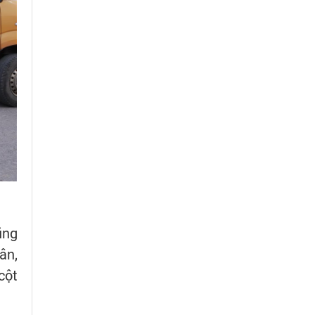
ũng
ân,
cột