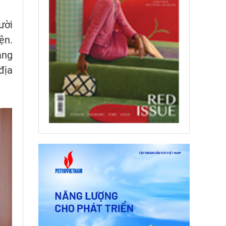
ười
ện.
ảng
địa