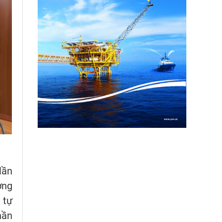
lần
ơng
 tự
hần