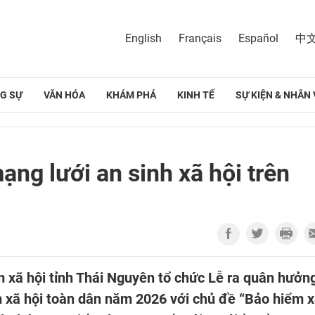
English
Français
Español
中
G SỰ
VĂN HÓA
KHÁM PHÁ
KINH TẾ
SỰ KIỆN & NHÂN 
ng lưới an sinh xã hội trên
m xã hội tỉnh Thái Nguyên tổ chức Lễ ra quân hưởn
m xã hội toàn dân năm 2026 với chủ đề “Bảo hiểm 