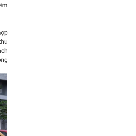
iềm
hợp
khu
ách
ông