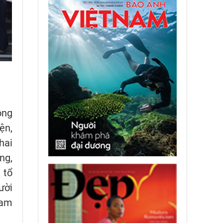
ộng
ện,
hai
ng,
 tổ
ười
ham