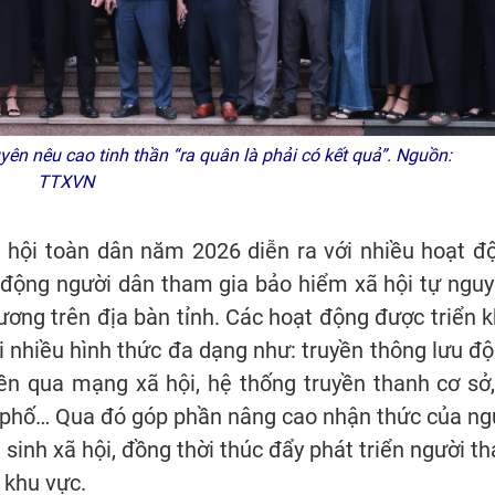
ên nêu cao tinh thần “ra quân là phải có kết quả”. Nguồn:
TTXVN
 hội toàn dân năm 2026 diễn ra với nhiều hoạt đ
n động người dân tham gia bảo hiểm xã hội tự nguy
hương trên địa bàn tỉnh. Các hoạt động được triển k
i nhiều hình thức đa dạng như: truyền thông lưu độ
uyền qua mạng xã hội, hệ thống truyền thanh cơ sở,
n phố… Qua đó góp phần nâng cao nhận thức của ng
n sinh xã hội, đồng thời thúc đẩy phát triển người t
 khu vực.