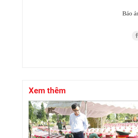
Báo ả
Xem thêm