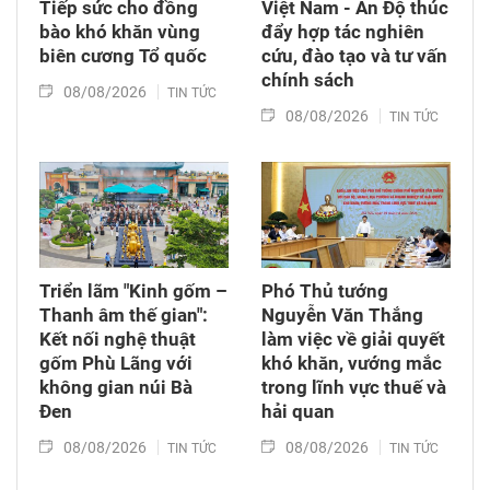
Tiếp sức cho đồng
Việt Nam - Ấn Độ thúc
bào khó khăn vùng
đẩy hợp tác nghiên
biên cương Tổ quốc
cứu, đào tạo và tư vấn
chính sách
08/08/2026
TIN TỨC
08/08/2026
TIN TỨC
Triển lãm "Kinh gốm –
Phó Thủ tướng
Thanh âm thế gian":
Nguyễn Văn Thắng
Kết nối nghệ thuật
làm việc về giải quyết
gốm Phù Lãng với
khó khăn, vướng mắc
không gian núi Bà
trong lĩnh vực thuế và
Đen
hải quan
08/08/2026
08/08/2026
TIN TỨC
TIN TỨC