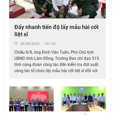
Đẩy nhanh tiến độ lấy mẫu hài cốt
liệt sĩ
08/08/2026
TIN TỨC
Chiều 8/8, ông Đinh Văn Tuấn, Phó Chủ tịch
UBND tỉnh Lâm Đồng, Trưởng Ban chỉ đạo 515
tỉnh cùng đoàn công tác đến kiểm tra đột xuất
công tác tổ chức lấy mẫu hài cốt liệt sĩ đối với
mộ chưa xác định được thông tin tại Nghĩa
trang Liệt sĩ Bình Thuận (xã Hồng Sơn), đồng
thời tặng quà cho cán bộ, chiến sĩ tham gia
công tác lấy mẫu tại đây.