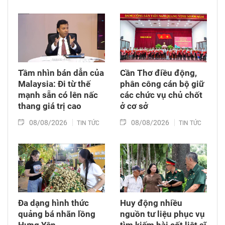
Tầm nhìn bán dẫn của
Cần Thơ điều động,
Malaysia: Đi từ thế
phân công cán bộ giữ
mạnh sẵn có lên nấc
các chức vụ chủ chốt
thang giá trị cao
ở cơ sở
08/08/2026
08/08/2026
TIN TỨC
TIN TỨC
Đa dạng hình thức
Huy động nhiều
quảng bá nhãn lồng
nguồn tư liệu phục vụ
Hưng Yên
tìm kiếm hài cốt liệt sĩ