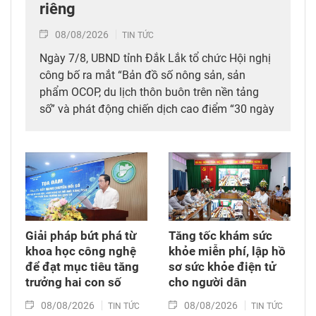
riêng
08/08/2026
TIN TỨC
Ngày 7/8, UBND tỉnh Đắk Lắk tổ chức Hội nghị
công bố ra mắt “Bản đồ số nông sản, sản
phẩm OCOP, du lịch thôn buôn trên nền tảng
số” và phát động chiến dịch cao điểm “30 ngày
đêm” số hóa, chuẩn hóa, cập nhật và kết nối dữ
liệu mã số vùng trồng, mã số cơ sở đóng gói
sầu riêng trên địa bàn tỉnh. Đây được xem là
bước đi chiến lược nhằm tích hợp đồng bộ
công nghệ số vào chuỗi giá trị nông nghiệp và
phát triển nông thôn địa phương.
Giải pháp bứt phá từ
Tăng tốc khám sức
khoa học công nghệ
khỏe miễn phí, lập hồ
để đạt mục tiêu tăng
sơ sức khỏe điện tử
trưởng hai con số
cho người dân
08/08/2026
08/08/2026
TIN TỨC
TIN TỨC