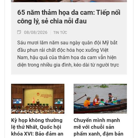
65 năm thảm họa da cam: Tiếp nối
công lý, sẻ chia nỗi đau
08/08/2026
TIN TỨC
Sáu mươi lăm năm sau ngày quân đội Mỹ bắt
đầu phun rải chất độc hóa học xuống Việt
Nam, hậu quả của thảm họa da cam vẫn hiện
diện trong nhiều gia đình, kéo dài từ người trực
tiếp đi qua chiến tranh đến các thế hệ con,
cháu. Hành trình đi tìm công lý vì thế không chỉ
diễn ra tại các tòa án quốc tế mà còn cần được
tiếp tục bằng những chính sách đủ đầy hơn, để
những người sinh ra trong hòa bình không bị
bỏ lại với hậu quả của cuộc chiến mình chưa
từng trải qua.
Kỳ họp không thường
Chuyển mình mạnh
lệ thứ Nhất, Quốc hội
mẽ với chuỗi sản
khóa XVI: Bảo đảm an
phẩm xanh, đậm bản