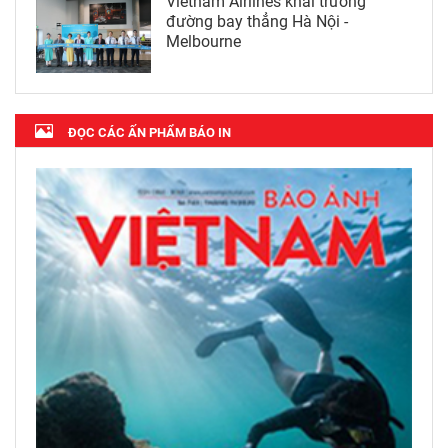
Vietnam Airlines khai trương
đường bay thẳng Hà Nội -
Melbourne
ĐỌC CÁC ẤN PHẨM BÁO IN