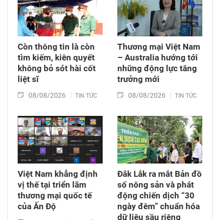
Còn thông tin là còn
Thương mại Việt Nam
tìm kiếm, kiên quyết
– Australia hướng tới
không bỏ sót hài cốt
những động lực tăng
liệt sĩ
trưởng mới
08/08/2026
08/08/2026
TIN TỨC
TIN TỨC
Việt Nam khẳng định
Đắk Lắk ra mắt Bản đồ
vị thế tại triển lãm
số nông sản và phát
thương mại quốc tế
động chiến dịch “30
của Ấn Độ
ngày đêm” chuẩn hóa
dữ liệu sầu riêng