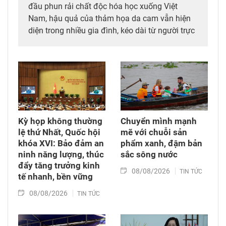
đầu phun rải chất độc hóa học xuống Việt
Nam, hậu quả của thảm họa da cam vẫn hiện
diện trong nhiều gia đình, kéo dài từ người trực
tiếp đi qua chiến tranh đến các thế hệ con,
cháu. Hành trình đi tìm công lý vì thế không chỉ
diễn ra tại các tòa án quốc tế mà còn cần được
tiếp tục bằng những chính sách đủ đầy hơn, để
những người sinh ra trong hòa bình không bị
bỏ lại với hậu quả của cuộc chiến mình chưa
từng trải qua.
Kỳ họp không thường
Chuyển mình mạnh
lệ thứ Nhất, Quốc hội
mẽ với chuỗi sản
khóa XVI: Bảo đảm an
phẩm xanh, đậm bản
ninh năng lượng, thúc
sắc sông nước
đẩy tăng trưởng kinh
08/08/2026
TIN TỨC
tế nhanh, bền vững
08/08/2026
TIN TỨC