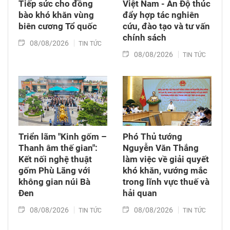
Tiếp sức cho đồng
Việt Nam - Ấn Độ thúc
bào khó khăn vùng
đẩy hợp tác nghiên
biên cương Tổ quốc
cứu, đào tạo và tư vấn
chính sách
08/08/2026
TIN TỨC
08/08/2026
TIN TỨC
Triển lãm "Kinh gốm –
Phó Thủ tướng
Thanh âm thế gian":
Nguyễn Văn Thắng
Kết nối nghệ thuật
làm việc về giải quyết
gốm Phù Lãng với
khó khăn, vướng mắc
không gian núi Bà
trong lĩnh vực thuế và
Đen
hải quan
08/08/2026
08/08/2026
TIN TỨC
TIN TỨC