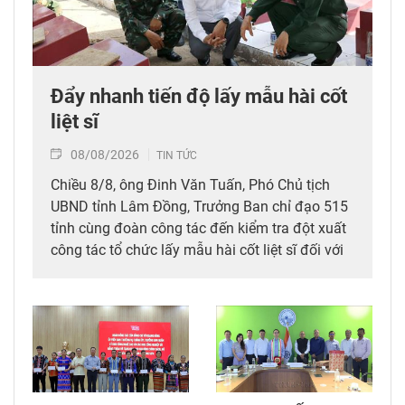
Đẩy nhanh tiến độ lấy mẫu hài cốt
liệt sĩ
08/08/2026
TIN TỨC
Chiều 8/8, ông Đinh Văn Tuấn, Phó Chủ tịch
UBND tỉnh Lâm Đồng, Trưởng Ban chỉ đạo 515
tỉnh cùng đoàn công tác đến kiểm tra đột xuất
công tác tổ chức lấy mẫu hài cốt liệt sĩ đối với
mộ chưa xác định được thông tin tại Nghĩa
trang Liệt sĩ Bình Thuận (xã Hồng Sơn), đồng
thời tặng quà cho cán bộ, chiến sĩ tham gia
công tác lấy mẫu tại đây.