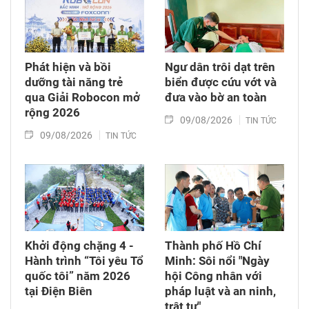
Phát hiện và bồi
Ngư dân trôi dạt trên
dưỡng tài năng trẻ
biển được cứu vớt và
qua Giải Robocon mở
đưa vào bờ an toàn
rộng 2026
09/08/2026
TIN TỨC
09/08/2026
TIN TỨC
Khởi động chặng 4 -
Thành phố Hồ Chí
Hành trình “Tôi yêu Tổ
Minh: Sôi nổi "Ngày
quốc tôi” năm 2026
hội Công nhân với
tại Điện Biên
pháp luật và an ninh,
trật tự"