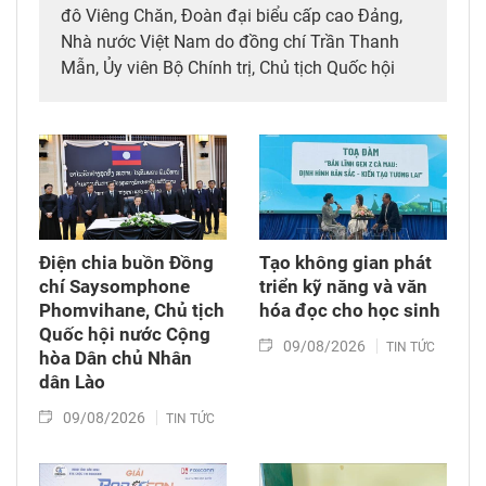
đô Viêng Chăn, Đoàn đại biểu cấp cao Đảng,
Nhà nước Việt Nam do đồng chí Trần Thanh
Mẫn, Ủy viên Bộ Chính trị, Chủ tịch Quốc hội
dẫn đầu đã tới viếng, ghi sổ tang đồng chí
Saysomphone Phomvihane, Ủy viên Bộ Chính
trị, Chủ tịch Quốc hội Lào.
Điện chia buồn Đồng
Tạo không gian phát
chí Saysomphone
triển kỹ năng và văn
Phomvihane, Chủ tịch
hóa đọc cho học sinh
Quốc hội nước Cộng
09/08/2026
TIN TỨC
hòa Dân chủ Nhân
dân Lào
09/08/2026
TIN TỨC