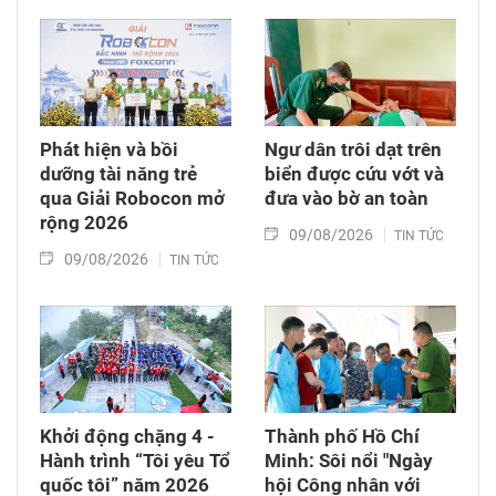
phổ thông của tỉnh.
Phát hiện và bồi
Ngư dân trôi dạt trên
dưỡng tài năng trẻ
biển được cứu vớt và
qua Giải Robocon mở
đưa vào bờ an toàn
rộng 2026
09/08/2026
TIN TỨC
09/08/2026
TIN TỨC
Khởi động chặng 4 -
Thành phố Hồ Chí
Hành trình “Tôi yêu Tổ
Minh: Sôi nổi "Ngày
quốc tôi” năm 2026
hội Công nhân với