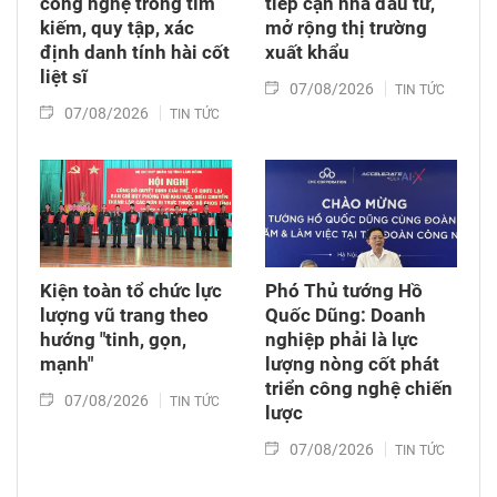
công nghệ trong tìm
tiếp cận nhà đầu tư,
kiếm, quy tập, xác
mở rộng thị trường
định danh tính hài cốt
xuất khẩu
liệt sĩ
07/08/2026
TIN TỨC
07/08/2026
TIN TỨC
Kiện toàn tổ chức lực
Phó Thủ tướng Hồ
lượng vũ trang theo
Quốc Dũng: Doanh
hướng "tinh, gọn,
nghiệp phải là lực
mạnh"
lượng nòng cốt phát
triển công nghệ chiến
07/08/2026
TIN TỨC
lược
07/08/2026
TIN TỨC