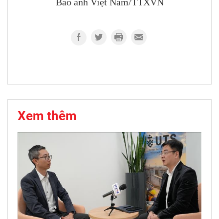
Báo ảnh Việt Nam/TTXVN
Xem thêm