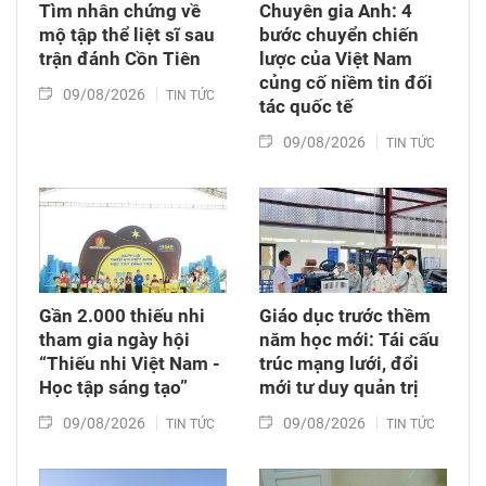
Tìm nhân chứng về
Chuyên gia Anh: 4
mộ tập thể liệt sĩ sau
bước chuyển chiến
trận đánh Cồn Tiên
lược của Việt Nam
củng cố niềm tin đối
09/08/2026
TIN TỨC
tác quốc tế
09/08/2026
TIN TỨC
Gần 2.000 thiếu nhi
Giáo dục trước thềm
tham gia ngày hội
năm học mới: Tái cấu
“Thiếu nhi Việt Nam -
trúc mạng lưới, đổi
Học tập sáng tạo”
mới tư duy quản trị
09/08/2026
09/08/2026
TIN TỨC
TIN TỨC