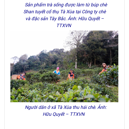
Sản phẩm trà sống được làm từ búp chè
Shan tuyết cổ thụ Tà Xùa tại Công ty chè
và đặc sản Tây Bắc. Ảnh: Hữu Quyết –
TTXVN
Người dân ở xã Tà Xùa thu hái chè. Ảnh:
Hữu Quyết – TTXVN