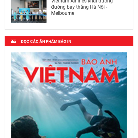
Vietnam Airlines khai trương
đường bay thẳng Hà Nội -
Melbourne
ĐỌC CÁC ẤN PHẨM BÁO IN