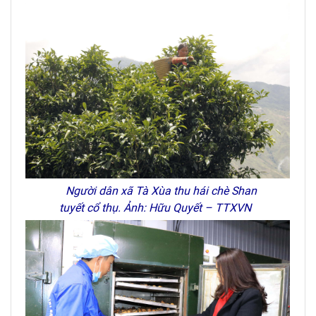
Người dân xã Tà Xùa thu hái chè Shan
tuyết cổ thụ. Ảnh: Hữu Quyết – TTXVN