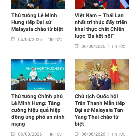
Thủ tướng Lê Minh
Việt Nam – Thái Lan
Hưng tiếp Đại sứ
nhất trí thúc đẩy triển
Malaysia chào từ biệt
khai thực chất Chiến
lược "Ba kết nối"
06/08/2026
TIN TỨC
06/08/2026
TIN TỨC
Thủ tướng Chính phủ
Chủ tịch Quốc hội
Lê Minh Hưng: Tăng
Trần Thanh Mẫn tiếp
cường hiệu quả hiệp
Đại sứ Malaysia Tan
đồng ứng phó an ninh
Yang Thai chào từ
mạng
biệt
06/08/2026
06/08/2026
TIN TỨC
TIN TỨC