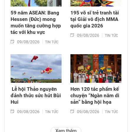
59 năm ASEAN: Bang
195 võ sĩ trẻ tranh tài
Hessen (Đức) mong
tại Giải vô địch MMA
muốn tăng cường hợp
quốc gia 2026
tác với khu vực
09/08/2026
TIN TỨC
09/08/2026
TIN TỨC
​ Lễ hội Thảo nguyên
Hơn 120 tác phẩm kể
đánh thức sức hút Bùi
chuyện “Ngàn năm di
Hui
sản” bằng hội họa
09/08/2026
09/08/2026
TIN TỨC
TIN TỨC
Xem thêm