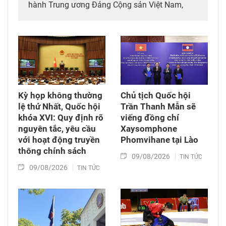
hành Trung ương Đảng Cộng sản Việt Nam,
Chủ tịch nước Cộng hòa xã hội chủ nghĩa Việt
Nam Tô Lâm cùng Đoàn đại biểu cấp cao Việt
Nam rời Thủ đô Hà Nội lên đường thăm cấp
Nhà nước tới Australia và New Zealand từ ngày
9 - 14/8/2026.
Kỳ họp không thường
Chủ tịch Quốc hội
lệ thứ Nhất, Quốc hội
Trần Thanh Mẫn sẽ
khóa XVI: Quy định rõ
viếng đồng chí
nguyên tắc, yêu cầu
Xaysomphone
với hoạt động truyền
Phomvihane tại Lào
thông chính sách
09/08/2026
TIN TỨC
09/08/2026
TIN TỨC