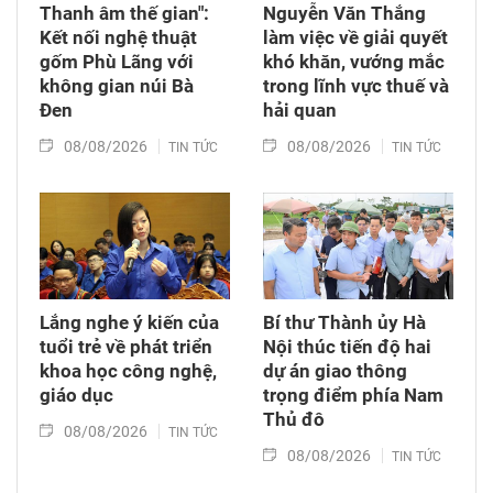
Thanh âm thế gian":
Nguyễn Văn Thắng
Kết nối nghệ thuật
làm việc về giải quyết
gốm Phù Lãng với
khó khăn, vướng mắc
không gian núi Bà
trong lĩnh vực thuế và
Đen
hải quan
08/08/2026
08/08/2026
TIN TỨC
TIN TỨC
Lắng nghe ý kiến của
Bí thư Thành ủy Hà
tuổi trẻ về phát triển
Nội thúc tiến độ hai
khoa học công nghệ,
dự án giao thông
giáo dục
trọng điểm phía Nam
Thủ đô
08/08/2026
TIN TỨC
08/08/2026
TIN TỨC