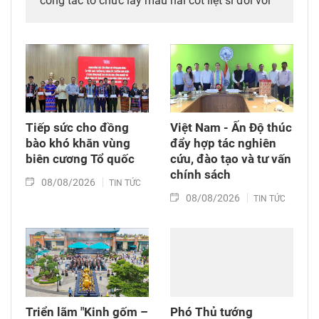
công tác tổ chức lấy mẫu hài cốt liệt sĩ đối với
mộ chưa xác định được thông tin tại Nghĩa
trang Liệt sĩ Bình Thuận (xã Hồng Sơn), đồng
thời tặng quà cho cán bộ, chiến sĩ tham gia
công tác lấy mẫu tại đây.
Tiếp sức cho đồng
Việt Nam - Ấn Độ thúc
bào khó khăn vùng
đẩy hợp tác nghiên
biên cương Tổ quốc
cứu, đào tạo và tư vấn
chính sách
08/08/2026
TIN TỨC
08/08/2026
TIN TỨC
Triển lãm "Kinh gốm –
Phó Thủ tướng