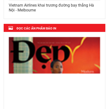
Hình thành trục kết nối, giao
thương giữa Việt Nam với các
nước tiểu vùng sông Mekong
Vietnam Airlines khai trương
đường bay thẳng Hà Nội -
Melbourne
ĐỌC CÁC ẤN PHẨM BÁO IN