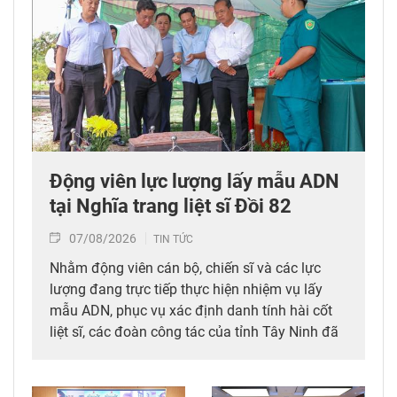
Động viên lực lượng lấy mẫu ADN
tại Nghĩa trang liệt sĩ Đồi 82​
07/08/2026
TIN TỨC
Nhằm động viên cán bộ, chiến sĩ và các lực
lượng đang trực tiếp thực hiện nhiệm vụ lấy
mẫu ADN, phục vụ xác định danh tính hài cốt
liệt sĩ, các đoàn công tác của tỉnh Tây Ninh đã
trực tiếp đến thăm hỏi, động viên. Tại Nghĩa
trang liệt sĩ Đồi 82, xã Tân Biên, Ban Quản lý
Khu kinh tế tỉnh Tây Ninh đã tổ chức thăm hỏi,