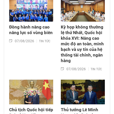
động viên các lực lượng sớm hoàn thành
nhiệm vụ, góp phần xác định danh tính, trả lại
tên cho những người đã hi sinh vì Tổ quốc.
Đồng hành nâng cao
Kỳ họp không thường
năng lực số vùng biên
lệ thứ Nhất, Quốc hội
khóa XVI: Nâng cao
07/08/2026
TIN TỨC
mức độ an toàn, minh
bạch và uy tín của hệ
thống tài chính, ngân
hàng
07/08/2026
TIN TỨC
Chủ tịch Quốc hội tiếp
Thủ tướng Lê Minh