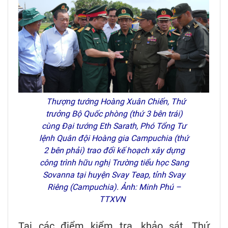
Thượng tướng Hoàng Xuân Chiến, Thứ
trưởng Bộ Quốc phòng (thứ 3 bên trái)
cùng Đại tướng Eth Sarath, Phó Tổng Tư
lệnh Quân đội Hoàng gia Campuchia (thứ
2 bên phải) trao đổi kế hoạch xây dựng
công trình hữu nghị Trường tiểu học Sang
Sovanna tại huyện Svay Teap, tỉnh Svay
Riêng (Campuchia). Ảnh: Minh Phú –
TTXVN
Tại các điểm kiểm tra, khảo sát, Thứ