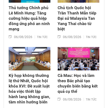
Thủ tướng Chính phủ
Chủ tịch Quốc hội
Lê Minh Hưng: Tăng
Trần Thanh Mẫn tiếp
cường hiệu quả hiệp
Đại sứ Malaysia Tan
đồng ứng phó an ninh
Yang Thai chào từ
mạng
biệt
06/08/2026
06/08/2026
TIN TỨC
TIN TỨC
Kỳ họp không thường
Cà Mau: Học và làm
lệ thứ Nhất, Quốc hội
theo Bác phải tạo
khóa XVI: Đề xuất luật
chuyển biến bằng kết
hóa việc thiết lập
quả cụ thể
hành lang không gian,
06/08/2026
TIN TỨC
tầm nhìn hướng biển