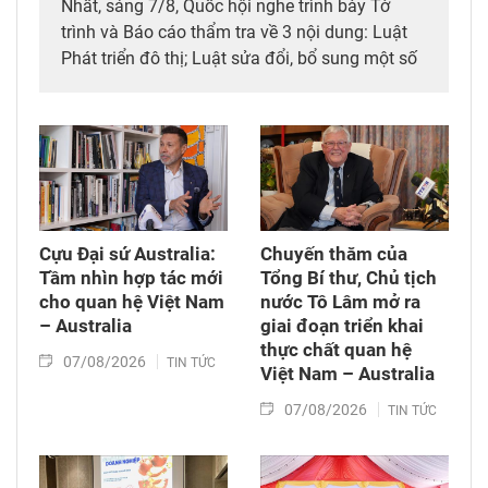
Nhất, sáng 7/8, Quốc hội nghe trình bày Tờ
trình và Báo cáo thẩm tra về 3 nội dung: Luật
Phát triển đô thị; Luật sửa đổi, bổ sung một số
điều của 10 luật có liên quan đến thủ tục hành
chính, điều kiện kinh doanh trong lĩnh vực nông
nghiệp và môi trường; Luật sửa đổi, bổ sung
một số điều của Luật Tần số vô tuyến điện,
Luật Viễn thông, Luật Giao dịch điện tử và Luật
Chuyển giao công nghệ. Sau đó, Quốc hội thảo
luận ở tổ về 3 dự án Luật trên.
Cựu Đại sứ Australia:
Chuyến thăm của
Tầm nhìn hợp tác mới
Tổng Bí thư, Chủ tịch
cho quan hệ Việt Nam
nước Tô Lâm mở ra
– Australia
giai đoạn triển khai
thực chất quan hệ
07/08/2026
TIN TỨC
Việt Nam – Australia
07/08/2026
TIN TỨC