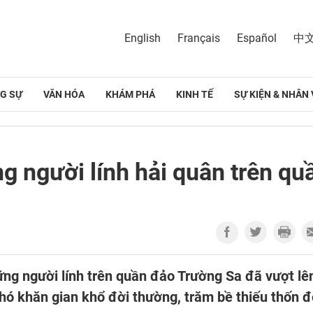
English
Français
Español
中
G SỰ
VĂN HÓA
KHÁM PHÁ
KINH TẾ
SỰ KIỆN & NHÂN 
g người lính hải quân trên qu
ững người lính trên quần đảo Trường Sa đã vượt lê
 khó khăn gian khổ đời thường, trăm bề thiếu thốn 