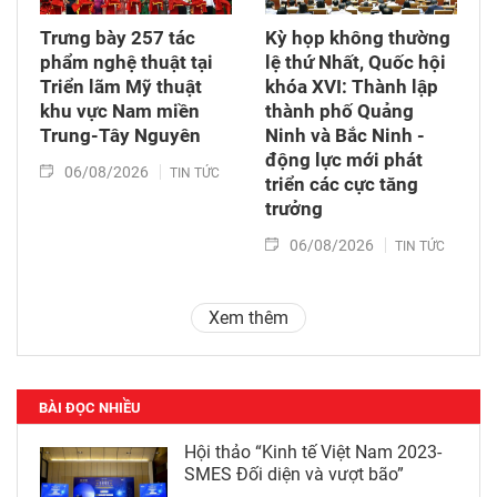
Trưng bày 257 tác
Kỳ họp không thường
phẩm nghệ thuật tại
lệ thứ Nhất, Quốc hội
Triển lãm Mỹ thuật
khóa XVI: Thành lập
khu vực Nam miền
thành phố Quảng
Trung-Tây Nguyên
Ninh và Bắc Ninh -
động lực mới phát
06/08/2026
TIN TỨC
triển các cực tăng
trưởng
06/08/2026
TIN TỨC
Xem thêm
BÀI ĐỌC NHIỀU
Hội thảo “Kinh tế Việt Nam 2023-
SMES Đối diện và vượt bão”