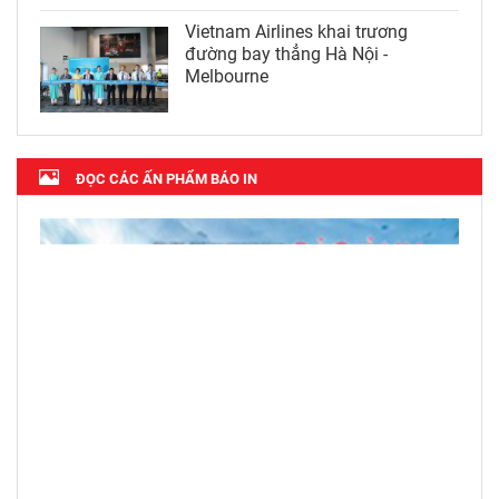
Vietnam Airlines khai trương
đường bay thẳng Hà Nội -
Melbourne
ĐỌC CÁC ẤN PHẨM BÁO IN