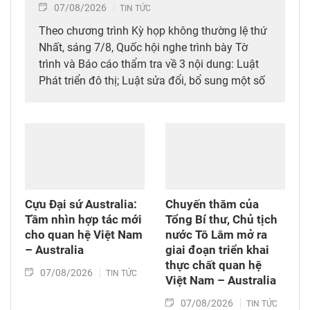
07/08/2026
TIN TỨC
Theo chương trình Kỳ họp không thường lệ thứ
Nhất, sáng 7/8, Quốc hội nghe trình bày Tờ
trình và Báo cáo thẩm tra về 3 nội dung: Luật
Phát triển đô thị; Luật sửa đổi, bổ sung một số
điều của 10 luật có liên quan đến thủ tục hành
chính, điều kiện kinh doanh trong lĩnh vực nông
nghiệp và môi trường; Luật sửa đổi, bổ sung
một số điều của Luật Tần số vô tuyến điện,
Luật Viễn thông, Luật Giao dịch điện tử và Luật
Chuyển giao công nghệ. Sau đó, Quốc hội thảo
luận ở tổ về 3 dự án Luật trên.
Cựu Đại sứ Australia:
Chuyến thăm của
Tầm nhìn hợp tác mới
Tổng Bí thư, Chủ tịch
cho quan hệ Việt Nam
nước Tô Lâm mở ra
– Australia
giai đoạn triển khai
thực chất quan hệ
07/08/2026
TIN TỨC
Việt Nam – Australia
07/08/2026
TIN TỨC