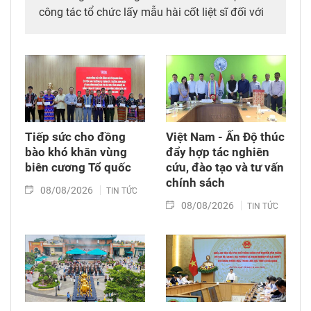
công tác tổ chức lấy mẫu hài cốt liệt sĩ đối với
mộ chưa xác định được thông tin tại Nghĩa
trang Liệt sĩ Bình Thuận (xã Hồng Sơn), đồng
thời tặng quà cho cán bộ, chiến sĩ tham gia
công tác lấy mẫu tại đây.
Tiếp sức cho đồng
Việt Nam - Ấn Độ thúc
bào khó khăn vùng
đẩy hợp tác nghiên
biên cương Tổ quốc
cứu, đào tạo và tư vấn
chính sách
08/08/2026
TIN TỨC
08/08/2026
TIN TỨC