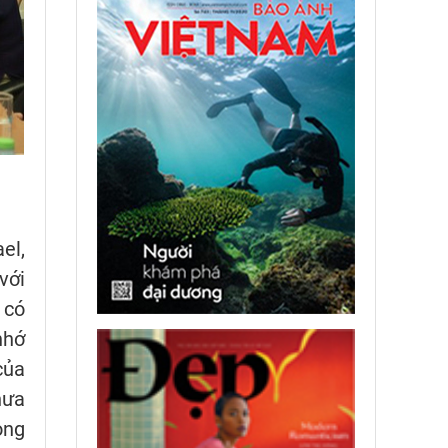
el,
với
 có
nhớ
của
hưa
ong