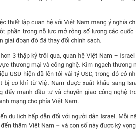
việc thiết lập quan hệ với Việt Nam mang ý nghĩa ch
một phần trong nỗ lực mở rộng số lượng các quốc 
n giai đoạn đó đã thay đổi chính sách.
hơn 3 thập kỷ trôi qua, quan hệ Việt Nam – Israel
h vực thương mại và công nghệ. Kim ngạch thương 
ệu USD hiện đã lên tới vài tỷ USD, trong đó có nh
t bị cơ khí từ Việt Nam được xuất khẩu sang Isra
ũng đẩy mạnh đầu tư và chuyển giao công nghệ tr
ninh mạng cho phía Việt Nam.
n du lịch hấp dẫn đối với người dân Israel. Mỗi n
el đến thăm Việt Nam – và con số này được kỳ vọng