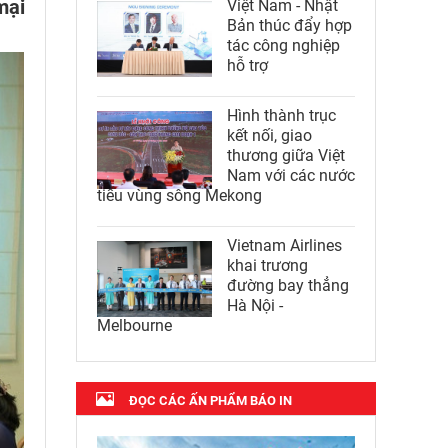
mại
Việt Nam - Nhật
Bản thúc đẩy hợp
tác công nghiệp
hỗ trợ
Hình thành trục
kết nối, giao
thương giữa Việt
Nam với các nước
tiểu vùng sông Mekong
Vietnam Airlines
khai trương
đường bay thẳng
Hà Nội -
Melbourne
ĐỌC CÁC ẤN PHẨM BÁO IN