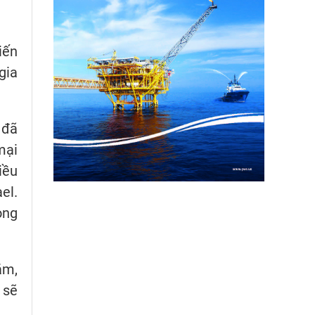
iến
gia
 đã
mại
iều
el.
ong
ăm,
 sẽ