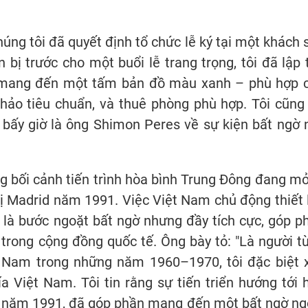
chúng tôi đã quyết định tổ chức lễ ký tại một khách 
bị trước cho một buổi lễ trang trọng, tôi đã lập 
ã mang đến một tấm bản đồ màu xanh – phù hợp 
thảo tiêu chuẩn, và thuê phòng phù hợp. Tôi cũng
 bấy giờ là ông Shimon Peres về sự kiện bất ngờ 
ong bối cảnh tiến trình hòa bình Trung Đông đang mở
ị Madrid năm 1991. Việc Việt Nam chủ động thiết 
 là bước ngoặt bất ngờ nhưng đầy tích cực, góp p
 trong cộng đồng quốc tế. Ông bày tỏ: "Là người t
ệt Nam trong những năm 1960–1970, tôi đặc biệt 
 Việt Nam. Tôi tin rằng sự tiến triển hướng tới 
id năm 1991, đã góp phần mang đến một bất ngờ ngo