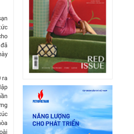
sạn
tức
cho
 đã
này
 ra
lập
hần
ừng
xúc
hòa
ài