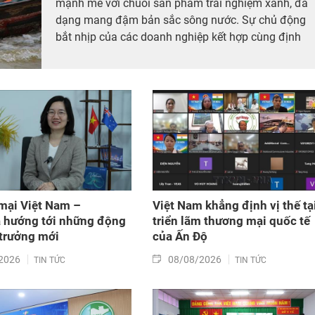
mạnh mẽ với chuỗi sản phẩm trải nghiệm xanh, đa
dạng mang đậm bản sắc sông nước. Sự chủ động
bắt nhịp của các doanh nghiệp kết hợp cùng định
hướng phát triển hiện đại đang tạo đà cho Cần Thơ
bứt phá trên bản đồ du lịch.
mại Việt Nam –
Việt Nam khẳng định vị thế tạ
a hướng tới những động
triển lãm thương mại quốc tế
 trưởng mới
của Ấn Độ
2026
08/08/2026
TIN TỨC
TIN TỨC