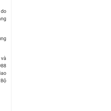
 do
àng
úng
 và
988
iao
 Bộ