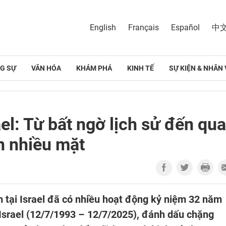
English
Français
Español
中
G SỰ
VĂN HÓA
KHÁM PHÁ
KINH TẾ
SỰ KIỆN & NHÂN 
el: Từ bất ngờ lịch sử đến qu
n nhiều mặt
m tại Israel đã có nhiều hoạt động kỷ niệm 32 năm
 Israel (12/7/1993 – 12/7/2025), đánh dấu chặng