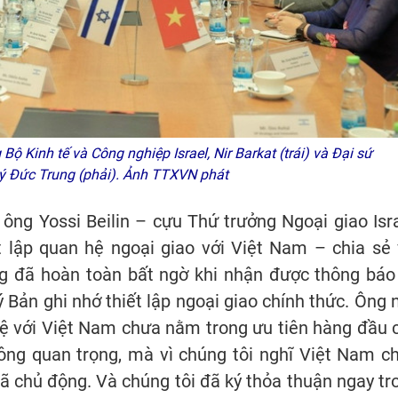
 Kinh tế và Công nghiệp Israel, Nir Barkat (trái) và Đại sứ
, Lý Đức Trung (phải). Ảnh TTXVN phát
 ông Yossi Beilin – cựu Thứ trưởng Ngoại giao Isra
ết lập quan hệ ngoại giao với Việt Nam – chia sẻ 
ng đã hoàn toàn bất ngờ khi nhận được thông báo
Bản ghi nhớ thiết lập ngoại giao chính thức. Ông 
an hệ với Việt Nam chưa nằm trong ưu tiên hàng đầu 
ông quan trọng, mà vì chúng tôi nghĩ Việt Nam c
 chủ động. Và chúng tôi đã ký thỏa thuận ngay tr