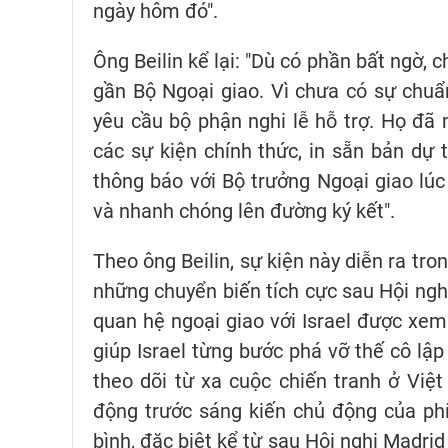
ngày hôm đó".
Ông Beilin kể lại: "Dù có phần bất ngờ, 
gần Bộ Ngoại giao. Vì chưa có sự chuẩn 
yêu cầu bộ phận nghi lễ hỗ trợ. Họ đ
các sự kiện chính thức, in sẵn bản dự 
thông báo với Bộ trưởng Ngoại giao lúc
và nhanh chóng lên đường ký kết".
Theo ông Beilin, sự kiện này diễn ra tr
những chuyển biến tích cực sau Hội ngh
quan hệ ngoại giao với Israel được xem
giúp Israel từng bước phá vỡ thế cô lập
theo dõi từ xa cuộc chiến tranh ở Vi
động trước sáng kiến chủ động của phía
bình, đặc biệt kể từ sau Hội nghị Madr