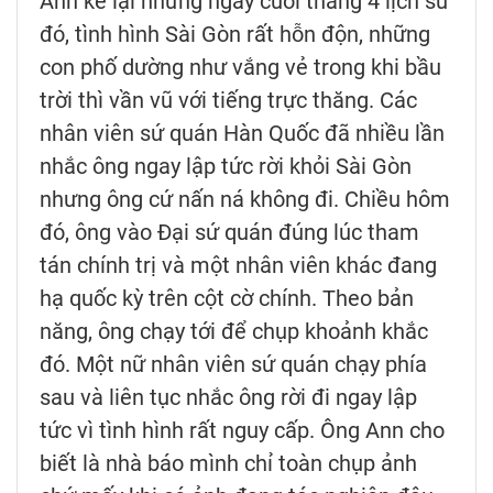
Ann kể lại những ngày cuối tháng 4 lịch sử
đó, tình hình Sài Gòn rất hỗn độn, những
con phố dường như vắng vẻ trong khi bầu
trời thì vần vũ với tiếng trực thăng. Các
nhân viên sứ quán Hàn Quốc đã nhiều lần
nhắc ông ngay lập tức rời khỏi Sài Gòn
nhưng ông cứ nấn ná không đi. Chiều hôm
đó, ông vào Đại sứ quán đúng lúc tham
tán chính trị và một nhân viên khác đang
hạ quốc kỳ trên cột cờ chính. Theo bản
năng, ông chạy tới để chụp khoảnh khắc
đó. Một nữ nhân viên sứ quán chạy phía
sau và liên tục nhắc ông rời đi ngay lập
tức vì tình hình rất nguy cấp. Ông Ann cho
biết là nhà báo mình chỉ toàn chụp ảnh