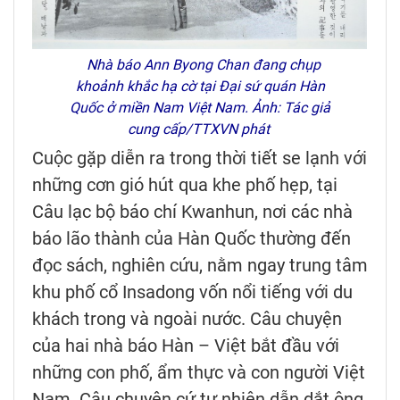
Nhà báo Ann Byong Chan đang chụp
khoảnh khắc hạ cờ tại Đại sứ quán Hàn
Quốc ở miền Nam Việt Nam. Ảnh: Tác giả
cung cấp/TTXVN phát
Cuộc gặp diễn ra trong thời tiết se lạnh với
những cơn gió hút qua khe phố hẹp, tại
Câu lạc bộ báo chí Kwanhun, nơi các nhà
báo lão thành của Hàn Quốc thường đến
đọc sách, nghiên cứu, nằm ngay trung tâm
khu phố cổ Insadong vốn nổi tiếng với du
khách trong và ngoài nước. Câu chuyện
của hai nhà báo Hàn – Việt bắt đầu với
những con phố, ẩm thực và con người Việt
Nam. Câu chuyện cứ tự nhiên dẫn dắt ông