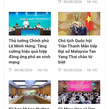
06/08/2026
TIN TỨC
Thủ tướng Chính phủ
Chủ tịch Quốc hội
Lê Minh Hưng: Tăng
Trần Thanh Mẫn tiếp
cường hiệu quả hiệp
Đại sứ Malaysia Tan
đồng ứng phó an ninh
Yang Thai chào từ
mạng
biệt
06/08/2026
06/08/2026
TIN TỨC
TIN TỨC
Kỳ họp không thường
Cà Mau: Học và làm