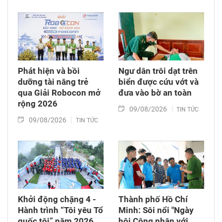
Phát hiện và bồi
Ngư dân trôi dạt trên
dưỡng tài năng trẻ
biển được cứu vớt và
qua Giải Robocon mở
đưa vào bờ an toàn
rộng 2026
09/08/2026
TIN TỨC
09/08/2026
TIN TỨC
Khởi động chặng 4 -
Thành phố Hồ Chí
Hành trình “Tôi yêu Tổ
Minh: Sôi nổi "Ngày
quốc tôi” năm 2026
hội Công nhân với