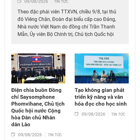
09/08/2026
TIN TỨC
Theo đặc phái viên TTXVN, chiều 9/8, tại thủ
đô Viêng Chăn, Đoàn đại biểu cấp cao Đảng,
Nhà nước Việt Nam do đồng chí Trần Thanh
Mẫn, Ủy viên Bộ Chính trị, Chủ tịch Quốc hội
dẫn đầu đã tới viếng, ghi sổ tang đồng chí
Saysomphone Phomvihane, Ủy viên Bộ Chính
trị, Chủ tịch Quốc hội Lào.
Điện chia buồn Đồng
Tạo không gian phát
chí Saysomphone
triển kỹ năng và văn
Phomvihane, Chủ tịch
hóa đọc cho học sinh
Quốc hội nước Cộng
09/08/2026
TIN TỨC
hòa Dân chủ Nhân
dân Lào
09/08/2026
TIN TỨC