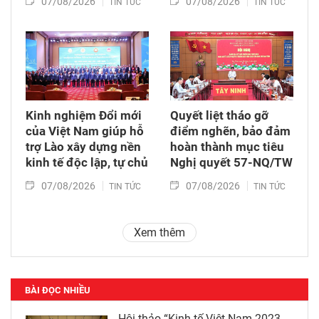
07/08/2026
07/08/2026
TIN TỨC
TIN TỨC
Kinh nghiệm Đổi mới
Quyết liệt tháo gỡ
của Việt Nam giúp hỗ
điểm nghẽn, bảo đảm
trợ Lào xây dựng nền
hoàn thành mục tiêu
kinh tế độc lập, tự chủ
Nghị quyết 57-NQ/TW
07/08/2026
07/08/2026
TIN TỨC
TIN TỨC
Xem thêm
BÀI ĐỌC NHIỀU
Hội thảo “Kinh tế Việt Nam 2023-