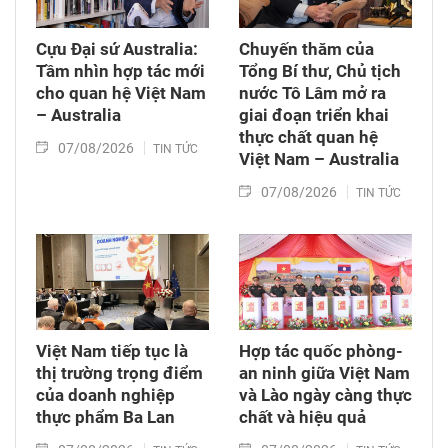
Chuyển giao công nghệ. Sau đó, Quốc hội thảo
luận ở tổ về 3 dự án Luật trên.
Cựu Đại sứ Australia:
Chuyến thăm của
Tầm nhìn hợp tác mới
Tổng Bí thư, Chủ tịch
cho quan hệ Việt Nam
nước Tô Lâm mở ra
– Australia
giai đoạn triển khai
thực chất quan hệ
07/08/2026
TIN TỨC
Việt Nam – Australia
07/08/2026
TIN TỨC
Việt Nam tiếp tục là
Hợp tác quốc phòng-
thị trường trọng điểm
an ninh giữa Việt Nam
của doanh nghiệp
và Lào ngày càng thực
thực phẩm Ba Lan
chất và hiệu quả