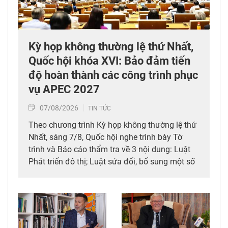
Kỳ họp không thường lệ thứ Nhất,
Quốc hội khóa XVI: Bảo đảm tiến
độ hoàn thành các công trình phục
vụ APEC 2027
07/08/2026
TIN TỨC
Theo chương trình Kỳ họp không thường lệ thứ
Nhất, sáng 7/8, Quốc hội nghe trình bày Tờ
trình và Báo cáo thẩm tra về 3 nội dung: Luật
Phát triển đô thị; Luật sửa đổi, bổ sung một số
điều của 10 luật có liên quan đến thủ tục hành
chính, điều kiện kinh doanh trong lĩnh vực nông
nghiệp và môi trường; Luật sửa đổi, bổ sung
một số điều của Luật Tần số vô tuyến điện,
Luật Viễn thông, Luật Giao dịch điện tử và Luật