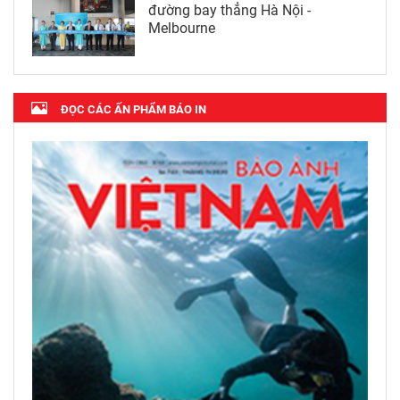
đường bay thẳng Hà Nội -
Melbourne
ĐỌC CÁC ẤN PHẨM BÁO IN