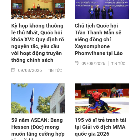
9 - 14/8/2026.
Kỳ họp không thường
Chủ tịch Quốc hội
lệ thứ Nhất, Quốc hội
Trần Thanh Mẫn sẽ
khóa XVI: Quy định rõ
viếng đồng chí
nguyên tắc, yêu cầu
Xaysomphone
với hoạt động truyền
Phomvihane tại Lào
thông chính sách
09/08/2026
TIN TỨC
09/08/2026
TIN TỨC
59 năm ASEAN: Bang
195 võ sĩ trẻ tranh tài
Hessen (Đức) mong
tại Giải vô địch MMA
muốn tăng cường hợp
quốc gia 2026