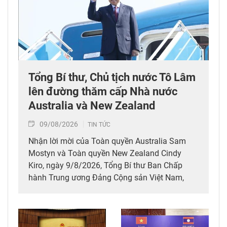
Tổng Bí thư, Chủ tịch nước Tô Lâm
lên đường thăm cấp Nhà nước
Australia và New Zealand
09/08/2026
TIN TỨC
Nhận lời mời của Toàn quyền Australia Sam
Mostyn và Toàn quyền New Zealand Cindy
Kiro, ngày 9/8/2026, Tổng Bí thư Ban Chấp
hành Trung ương Đảng Cộng sản Việt Nam,
Chủ tịch nước Cộng hòa xã hội chủ nghĩa Việt
Nam Tô Lâm cùng Đoàn đại biểu cấp cao Việt
Nam rời Thủ đô Hà Nội lên đường thăm cấp
Nhà nước tới Australia và New Zealand từ ngày