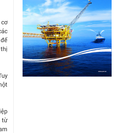
 cơ
các
 để
thị
Tuy
một
iệp
 từ
Nam