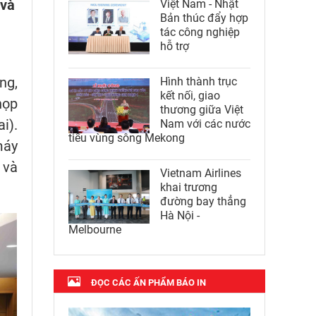
 và
Việt Nam - Nhật
Bản thúc đẩy hợp
tác công nghiệp
hỗ trợ
ng,
Hình thành trục
kết nối, giao
họp
thương giữa Việt
i).
Nam với các nước
tiểu vùng sông Mekong
máy
 và
Vietnam Airlines
khai trương
đường bay thẳng
Hà Nội -
Melbourne
ĐỌC CÁC ẤN PHẨM BÁO IN