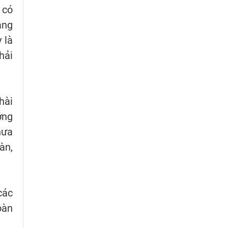
 có
ang
 là
hải
hài
ớng
hưa
àn,
các
oàn