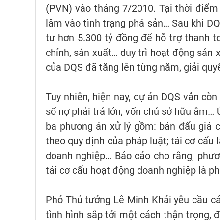
(PVN) vào tháng 7/2010. Tại thời điểm
lâm vào tình trạng phá sản… Sau khi D
tư hơn 5.300 tỷ đồng để hỗ trợ thanh to
chính, sản xuất… duy trì hoạt động sản 
của DQS đã tăng lên từng năm, giải quy
Tuy nhiên, hiện nay, dự án DQS vẫn còn
số nợ phải trả lớn, vốn chủ sở hữu âm… 
ba phương án xử lý gồm: bán đấu giá côn
theo quy định của pháp luật; tái cơ cấu l
doanh nghiệp… Báo cáo cho rằng, phương
tái cơ cấu hoạt động doanh nghiệp là ph
Phó Thủ tướng Lê Minh Khái yêu cầu các
tình hình sắp tới một cách thận trọng, 