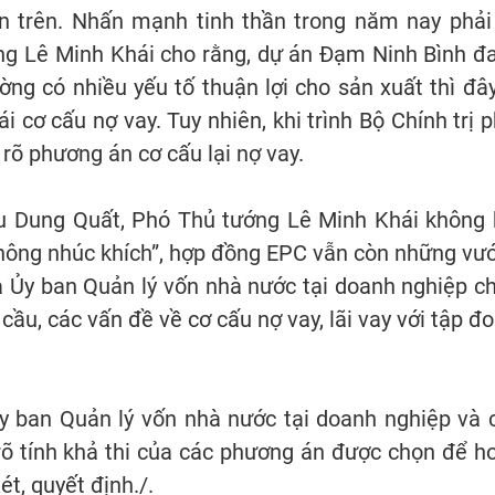
án trên. Nhấn mạnh tinh thần trong năm nay phải
ng Lê Minh Khái cho rằng, dự án Đạm Ninh Bình đ
ường có nhiều yếu tố thuận lợi cho sản xuất thì đây
i cơ cấu nợ vay. Tuy nhiên, khi trình Bộ Chính trị p
 rõ phương án cơ cấu lại nợ vay.
 Dung Quất, Phó Thủ tướng Lê Minh Khái không 
không nhúc khích”, hợp đồng EPC vẫn còn những vư
 Ủy ban Quản lý vốn nhà nước tại doanh nghiệp c
 cầu, các vấn đề về cơ cấu nợ vay, lãi vay với tập đo
y ban Quản lý vốn nhà nước tại doanh nghiệp và 
 rõ tính khả thi của các phương án được chọn để h
t, quyết định./.