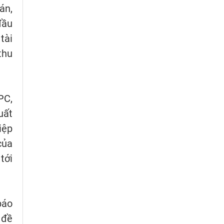
án,
đầu
tài
thu
PC,
uất
iệp
của
tới
báo
 đề