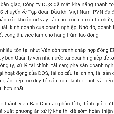
 bàn giao, Công ty DQS đã mất khả năng thanh to
QS chuyển về Tập đoàn Dầu khí Việt Nam, PVN đã 
án các khoản nợ vay, tái cấu trúc cơ cấu tổ chức, 
xuất, kinh doanh của doanh nghiệp. Nhờ đó, doanh 
ết công ăn, việc làm cho hàng trăm lao động.
 nhiều tồn tại như: Vẫn còn tranh chấp hợp đồng E
Ủy ban Quản lý vốn nhà nước tại doanh nghiệp đề x
g ty, xử lý tài chính, tài sản; phá sản doanh ngh
ại hoạt động của DQS, tái cơ cấu tài chính, tài sản 
 án tiếp tục duy trì sản xuất kinh doanh và tiến 
ù hợp nhất.
 thành viên Ban Chỉ đạo phân tích, đánh giá, dự 
đề xuất phương án xử lý khả thi để sớm hoàn thiện