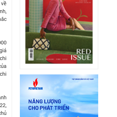
 về
nh,
mắc
000
giá
chi
của
chi
anh
22,
chủ