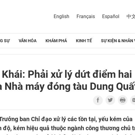
English
Français
Español
中
G SỰ
VĂN HÓA
KHÁM PHÁ
KINH TẾ
SỰ KIỆN & NHÂN 
Khái: Phải xử lý dứt điểm hai
à Nhà máy đóng tàu Dung Quấ
Trưởng ban Chỉ đạo xử lý các tồn tại, yếu kém của
 độ, kém hiệu quả thuộc ngành công thương chủ tr