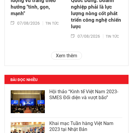
lượng vũ trang theo
Quốc Dũng: Doanh
hướng "tinh, gọn,
nghiệp phải là lực
mạnh"
lượng nòng cốt phát
triển công nghệ chiến
07/08/2026
TIN TỨC
lược
07/08/2026
TIN TỨC
Xem thêm
BÀI ĐỌC NHIỀU
Hội thảo “Kinh tế Việt Nam 2023-
SMES Đối diện và vượt bão”
Khai mạc Tuần hàng Việt Nam
2023 tại Nhật Bản