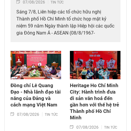
07/08/2026
TIN TỨC
Sáng 7/8, Liên hiệp các tổ chức hữu nghị
Thành phố Hồ Chí Minh tổ chức họp mặt kỷ
niệm 59 năm Ngày thành lập Hiệp hội các quốc
gia Đông Nam Á - ASEAN (08/8/1967-
08/8/2026), thể hiện tình hữu nghị, đoàn kết
giữa nhân dân các nước ASEAN.
Đồng chí Lê Quang
Heritage Ho Chí Minh
Đạo - Nhà lãnh đạo tài
City: Hành trình đưa
năng của Đảng và
di sản văn hoá đến
cách mạng Việt Nam​
gần hơn với thế hệ trẻ
Thành phố Hồ Chí
07/08/2026
TIN TỨC
Minh
07/08/2026
TIN TỨC