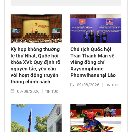
Chủ tịch nước Cộng hòa xã hội chủ nghĩa Việt
Nam Tô Lâm cùng Đoàn đại biểu cấp cao Việt
Nam rời Thủ đô Hà Nội lên đường thăm cấp
Nhà nước tới Australia và New Zealand từ ngày
9 - 14/8/2026.
Kỳ họp không thường
Chủ tịch Quốc hội
lệ thứ Nhất, Quốc hội
Trần Thanh Mẫn sẽ
khóa XVI: Quy định rõ
viếng đồng chí
nguyên tắc, yêu cầu
Xaysomphone
với hoạt động truyền
Phomvihane tại Lào
thông chính sách
09/08/2026
TIN TỨC
09/08/2026
TIN TỨC