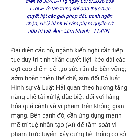
điện số 38/CĐ-TTg ngày 05/5/2026 của
TTgCP về tập trung chỉ đạo thực hiện
quyết liệt các giải pháp đấu tranh ngăn
chặn, xử lý hành vi xâm phạm quyền sở
hữu trí tuệ. Ảnh: Lâm Khánh - TTXVN
Đại diện các bộ, ngành kiến nghị cần tiếp
tục duy trì tinh thần quyết liệt, kéo dài các
đợt cao điểm để tạo sức răn đe bền vững;
sớm hoàn thiện thể chế, sửa đổi Bộ luật
Hình sự và Luật Hải quan theo hướng tăng
nặng chế tài xử lý, đặc biệt đối với hàng
hóa quá cảnh và vi phạm trên không gian
mạng. Bên cạnh đó, cần ứng dụng mạnh
mẽ trí tuệ nhân tạo (AI) để tầm soát vi
phạm trực tuyến, xây dựng hệ thống cơ sở