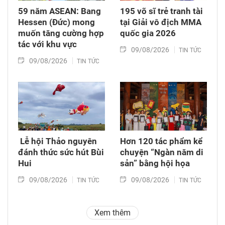
59 năm ASEAN: Bang
195 võ sĩ trẻ tranh tài
Hessen (Đức) mong
tại Giải vô địch MMA
muốn tăng cường hợp
quốc gia 2026
tác với khu vực
09/08/2026
TIN TỨC
09/08/2026
TIN TỨC
​ Lễ hội Thảo nguyên
Hơn 120 tác phẩm kể
đánh thức sức hút Bùi
chuyện “Ngàn năm di
Hui
sản” bằng hội họa
09/08/2026
09/08/2026
TIN TỨC
TIN TỨC
Xem thêm