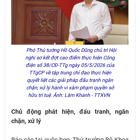
Phó Thủ tướng Hồ Quốc Dũng chủ trì Hội
nghị sơ kết đợt cao điểm thực hiện Công
điện số 38/CĐ-TTg ngày 05/5/2026 của
TTgCP về tập trung chỉ đạo thực hiện
quyết liệt các giải pháp đấu tranh ngăn
chặn, xử lý hành vi xâm phạm quyền sở
hữu trí tuệ. Ảnh: Lâm Khánh - TTXVN
Chủ động phát hiện, đấu tranh, ngăn
chặn, xử lý
Báo cáo tại cuộc họp, Thứ trưởng Bộ Khoa