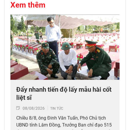
Xem thêm
Đẩy nhanh tiến độ lấy mẫu hài cốt
liệt sĩ
08/08/2026
TIN TỨC
Chiều 8/8, ông Đinh Văn Tuấn, Phó Chủ tịch
UBND tỉnh Lâm Đồng, Trưởng Ban chỉ đạo 515