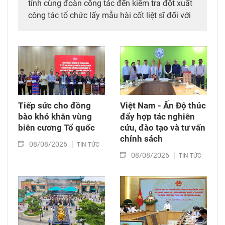
tỉnh cùng đoàn công tác đến kiểm tra đột xuất
công tác tổ chức lấy mẫu hài cốt liệt sĩ đối với
mộ chưa xác định được thông tin tại Nghĩa
trang Liệt sĩ Bình Thuận (xã Hồng Sơn), đồng
thời tặng quà cho cán bộ, chiến sĩ tham gia
công tác lấy mẫu tại đây.
Tiếp sức cho đồng
Việt Nam - Ấn Độ thúc
bào khó khăn vùng
đẩy hợp tác nghiên
biên cương Tổ quốc
cứu, đào tạo và tư vấn
chính sách
08/08/2026
TIN TỨC
08/08/2026
TIN TỨC