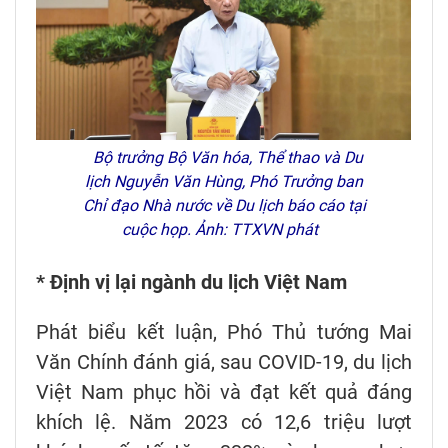
Bộ trưởng Bộ Văn hóa, Thể thao và Du
lịch Nguyễn Văn Hùng, Phó Trưởng ban
Chỉ đạo Nhà nước về Du lịch báo cáo tại
cuộc họp. Ảnh: TTXVN phát
* Định vị lại ngành du lịch Việt Nam
Phát biểu kết luận, Phó Thủ tướng Mai
Văn Chính đánh giá, sau COVID-19, du lịch
Việt Nam phục hồi và đạt kết quả đáng
khích lệ. Năm 2023 có 12,6 triệu lượt