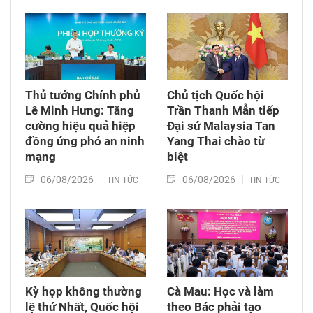
Thủ tướng Chính phủ
Chủ tịch Quốc hội
Lê Minh Hưng: Tăng
Trần Thanh Mẫn tiếp
cường hiệu quả hiệp
Đại sứ Malaysia Tan
đồng ứng phó an ninh
Yang Thai chào từ
mạng
biệt
06/08/2026
06/08/2026
TIN TỨC
TIN TỨC
Kỳ họp không thường
Cà Mau: Học và làm
lệ thứ Nhất, Quốc hội
theo Bác phải tạo