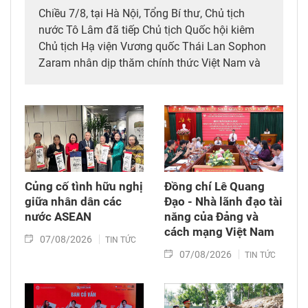
Chiều 7/8, tại Hà Nội, Tổng Bí thư, Chủ tịch
nước Tô Lâm đã tiếp Chủ tịch Quốc hội kiêm
Chủ tịch Hạ viện Vương quốc Thái Lan Sophon
Zaram nhân dịp thăm chính thức Việt Nam và
tham dự các hoạt động kỷ niệm 50 năm thiết
lập quan hệ ngoại giao Việt Nam – Thái Lan
(6/8/1976 – 6/8/2026).
Củng cố tình hữu nghị
Đồng chí Lê Quang
giữa nhân dân các
Đạo - Nhà lãnh đạo tài
nước ASEAN
năng của Đảng và
cách mạng Việt Nam​
07/08/2026
TIN TỨC
07/08/2026
TIN TỨC