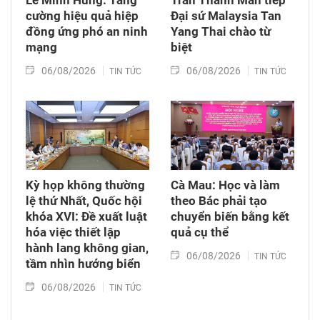
Lê Minh Hưng: Tăng
Trần Thanh Mẫn tiếp
cường hiệu quả hiệp
Đại sứ Malaysia Tan
đồng ứng phó an ninh
Yang Thai chào từ
mạng
biệt
06/08/2026
06/08/2026
TIN TỨC
TIN TỨC
Kỳ họp không thường
Cà Mau: Học và làm
lệ thứ Nhất, Quốc hội
theo Bác phải tạo
khóa XVI: Đề xuất luật
chuyển biến bằng kết
hóa việc thiết lập
quả cụ thể
hành lang không gian,
06/08/2026
TIN TỨC
tầm nhìn hướng biển
06/08/2026
TIN TỨC