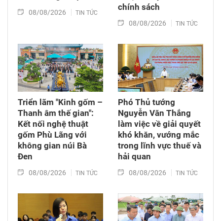
chính sách
08/08/2026
TIN TỨC
08/08/2026
TIN TỨC
Triển lãm "Kinh gốm –
Phó Thủ tướng
Thanh âm thế gian":
Nguyễn Văn Thắng
Kết nối nghệ thuật
làm việc về giải quyết
gốm Phù Lãng với
khó khăn, vướng mắc
không gian núi Bà
trong lĩnh vực thuế và
Đen
hải quan
08/08/2026
08/08/2026
TIN TỨC
TIN TỨC