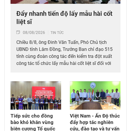
Đẩy nhanh tiến độ lấy mẫu hài cốt
liệt sĩ
08/08/2026
TIN TỨC
Chiều 8/8, ông Đinh Văn Tuấn, Phó Chủ tịch
UBND tỉnh Lâm Đồng, Trưởng Ban chỉ đạo 515
tỉnh cùng đoàn công tác đến kiểm tra đột xuất
công tác tổ chức lấy mẫu hài cốt liệt sĩ đối với
mộ chưa xác định được thông tin tại Nghĩa
trang Liệt sĩ Bình Thuận (xã Hồng Sơn), đồng
thời tặng quà cho cán bộ, chiến sĩ tham gia
công tác lấy mẫu tại đây.
Tiếp sức cho đồng
Việt Nam - Ấn Độ thúc
bào khó khăn vùng
đẩy hợp tác nghiên
biên cương Tổ quốc
cứu, đào tạo và tư vấn