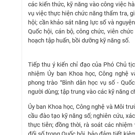
các kiến thức, kỹ năng vào công việc h
vụ việc thực hiện chức năng thẩm tra, g
hội; cần khảo sát năng lực số và nguyện
Quốc hội, cán bộ, công chức, viên chức
hoạch tập huấn, bồi dưỡng kỹ năng số.
Tiếp thu ý kiến chỉ đạo của Phó Chủ tịc
nhiệm Ủy ban Khoa học, Công nghệ v
phong trào “Bình dân học vụ số - Quốc
người dùng; tập trung vào các kỹ năng c
Ủy ban Khoa học, Công nghệ và Môi trư
cầu đào tạo kỹ năng số; nghiên cứu, xác
thực tiễn; đồng thời, rà soát các nhi
đổi số trong Quốc hội, bảo đảm tiết kiệm