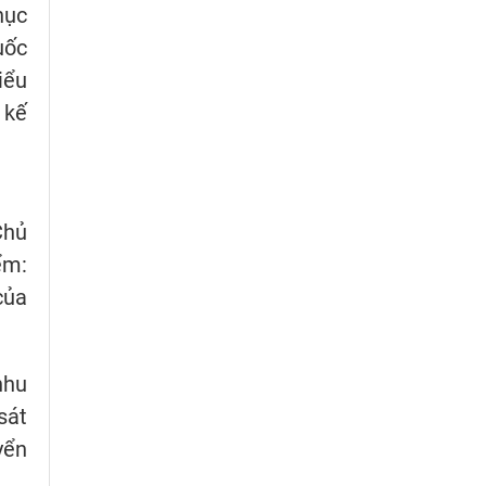
hục
uốc
iểu
 kế
Chủ
ểm:
của
nhu
sát
yển