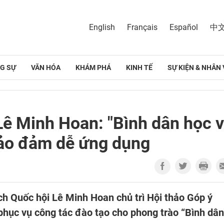
English
Français
Español
中
G SỰ
VĂN HÓA
KHÁM PHÁ
KINH TẾ
SỰ KIỆN & NHÂN 
Lê Minh Hoan: "Bình dân học 
bảo đảm dễ ứng dụng
ch Quốc hội Lê Minh Hoan chủ trì Hội thảo Góp ý
 phục vụ công tác đào tạo cho phong trào “Bình dân