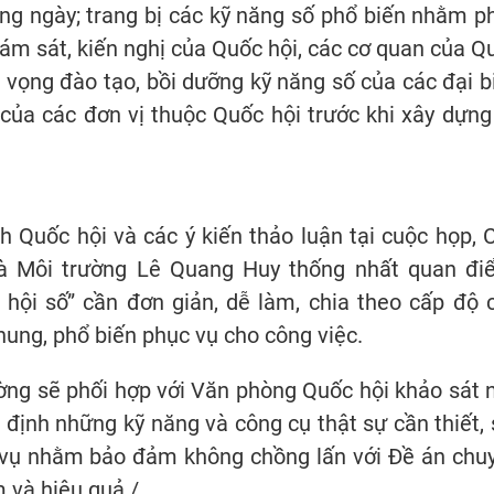
àng ngày; trang bị các kỹ năng số phổ biến nhằm p
iám sát, kiến nghị của Quốc hội, các cơ quan của Q
 vọng đào tạo, bồi dưỡng kỹ năng số của các đại b
 của các đơn vị thuộc Quốc hội trước khi xây dựng
h Quốc hội và các ý kiến thảo luận tại cuộc họp, 
à Môi trường Lê Quang Huy thống nhất quan đi
 hội số” cần đơn giản, dễ làm, chia theo cấp độ 
hung, phổ biến phục vụ cho công việc.
ờng sẽ phối hợp với Văn phòng Quốc hội khảo sát 
 định những kỹ năng và công cụ thật sự cần thiết, 
ệm vụ nhằm bảo đảm không chồng lấn với Đề án chu
 và hiệu quả./.