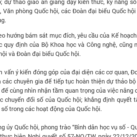
; dự thảo giáo án giảng dạy kiến thức, kỹ năng số
 Văn phòng Quốc hội, các Đoàn đại biểu Quốc hội 
ng.
heo hướng bám sát mục đích, yêu cầu của Kế hoạch
 quy định của Bộ Khoa học và Công nghệ, cũng 
ội và Đoàn đại biểu Quốc hội.
 vấn ý kiến đóng góp của đại diện các cơ quan, Đ
à các chuyên gia để tiếp tục hoàn thiện dự thảo bộ 
p để cùng nhìn nhận tầm quan trọng của việc nâng 
ộc chuyển đổi số của Quốc hội; khẳng định quyết 
i số trong các hoạt động của Quốc hội.
ủy Quốc hội, phong trào “Bình dân học vụ số - Q
n thực hiện Nghị quyết số 57-NQ/TW ngày 22/12/2