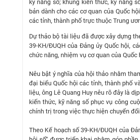
kỹ năng số; khung kiến thức, kỹ năng số
bản dành cho các cơ quan của Quốc hội,
các tỉnh, thành phố trực thuộc Trung ươ
Dự thảo bộ tài liệu đã được xây dựng t
39-KH/ĐUQH của Đảng ủy Quốc hội, các
chức năng, nhiệm vụ cơ quan của Quốc h
Nêu bật ý nghĩa của hội thảo nhằm tham
đại biểu Quốc hội các tỉnh, thành phố v
liệu, ông Lê Quang Huy nêu rõ đây là dị
kiến thức, kỹ năng số phục vụ công cu
chính trị trong việc thực hiện chuyển đổ
Theo Kế hoạch số 39-KH/ĐUQH của Đảng 
hội số” được triển khai nhằm góp phầ