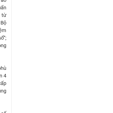
rào
uẩn
 từ
 Bộ
iệm
ố”;
ong
phù
n 4
cấp
úng