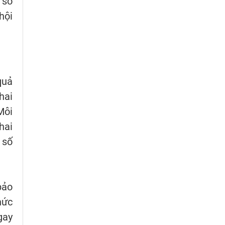
 số
hội
quả
hai
Môi
hai
 số
bảo
hức
gay