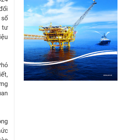
đổi
 số
 tư
iệu
Phó
ết,
ựng
uan
ông
mức