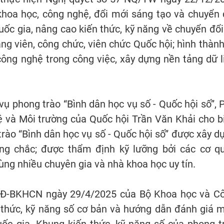
 khoa học, công nghệ, đổi mới sáng tạo và chuyển 
quốc gia, nâng cao kiến thức, kỹ năng về chuyển đổi
ảng viên, công chức, viên chức Quốc hội; hình thành
ông nghệ trong công việc, xây dựng nền tảng dữ l
 vụ phong trào “Bình dân học vụ số - Quốc hội số”, 
và Môi trường của Quốc hội Trần Văn Khải cho bi
rào “Bình dân học vụ số - Quốc hội số” được xây d
ng chắc; được thẩm định kỹ lưỡng bởi các cơ q
ng nhiều chuyên gia và nhà khoa học uy tín.
/QĐ-BKHCN ngày 29/4/2025 của Bộ Khoa học và C
 thức, kỹ năng số cơ bản và hướng dẫn đánh giá 