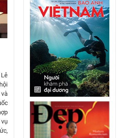
 Lê
hội
 và
uốc
hợp
 vụ
ức,