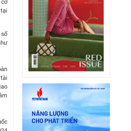
 cơ
tại
 số
như
oàn
tài
cao
tâm
uốc
024