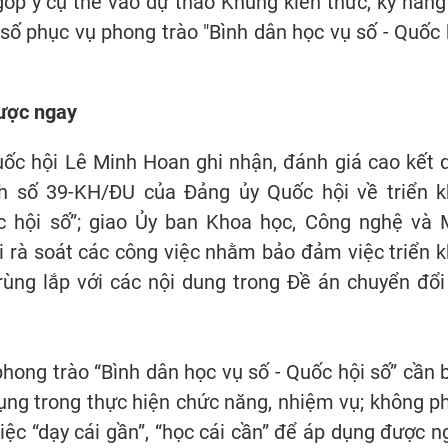
 góp ý cụ thể vào dự thảo Khung kiến thức, kỹ năng
 số phục vụ phong trào "Bình dân học vụ số - Quốc 
được ngay
uốc hội Lê Minh Hoan ghi nhận, đánh giá cao kết 
ch số 39-KH/ĐU của Đảng ủy Quốc hội về triển k
c hội số”; giao Ủy ban Khoa học, Công nghệ và 
 rà soát các công việc nhằm bảo đảm việc triển k
rùng lắp với các nội dung trong Đề án chuyển đổi
phong trào “Bình dân học vụ số - Quốc hội số” cần 
ụng trong thực hiện chức năng, nhiệm vụ; không p
iệc “dạy cái gần”, “học cái cần” để áp dụng được n