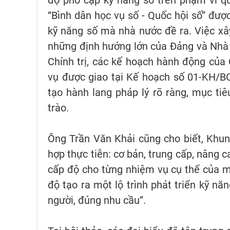
độ phổ cập kỹ năng số trên phạm vi qu
“Bình dân học vụ số - Quốc hội số” đượ
kỹ năng số mà nhà nước đề ra. Việc xâ
những định hướng lớn của Đảng và Nhà
Chính trị, các kế hoạch hành động của
vụ được giao tại Kế hoạch số 01-KH/B
tạo hành lang pháp lý rõ ràng, mục tiê
trào.
Ông Trần Văn Khải cũng cho biết, Khun
hợp thực tiễn: cơ bản, trung cấp, nâng 
cấp độ cho từng nhiệm vụ cụ thể của m
độ tạo ra một lộ trình phát triển kỹ n
người, đúng nhu cầu”.