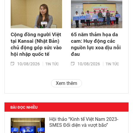
Cộng đồng người Việt
65 năm thảm họa da
tại Kansai (Nhật Bản)
cam: Huy động các
chủ động góp sức vào
nguồn lực xoa dịu nỗi
hội nhập quốc tế
đau
10/08/2026
10/08/2026
TIN TỨC
TIN TỨC
Xem thêm
BÀI ĐỌC NHIỀU
Hội thảo “Kinh tế Việt Nam 2023-
SMES Đối diện và vượt bão”