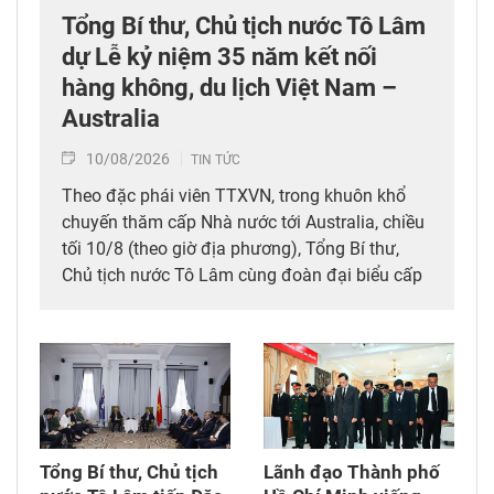
Tổng Bí thư, Chủ tịch nước Tô Lâm
dự Lễ kỷ niệm 35 năm kết nối
hàng không, du lịch Việt Nam –
Australia
10/08/2026
TIN TỨC
Theo đặc phái viên TTXVN, trong khuôn khổ
chuyến thăm cấp Nhà nước tới Australia, chiều
tối 10/8 (theo giờ địa phương), Tổng Bí thư,
Chủ tịch nước Tô Lâm cùng đoàn đại biểu cấp
cao Việt Nam đã dự Lễ kỷ niệm 35 năm kết nối
hàng không, du lịch Việt Nam – Australia của
Tổng Công ty hàng không Việt Nam (Vietnam
Airlines).
Tổng Bí thư, Chủ tịch
Lãnh đạo Thành phố