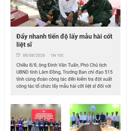
Đẩy nhanh tiến độ lấy mẫu hài cốt
liệt sĩ
08/08/2026
TIN TỨC
Chiều 8/8, ông Đinh Văn Tuấn, Phó Chủ tịch
UBND tỉnh Lâm Đồng, Trưởng Ban chỉ đạo 515
tỉnh cùng đoàn công tác đến kiểm tra đột xuất
công tác tổ chức lấy mẫu hài cốt liệt sĩ đối với
mộ chưa xác định được thông tin tại Nghĩa
trang Liệt sĩ Bình Thuận (xã Hồng Sơn), đồng
thời tặng quà cho cán bộ, chiến sĩ tham gia
công tác lấy mẫu tại đây.