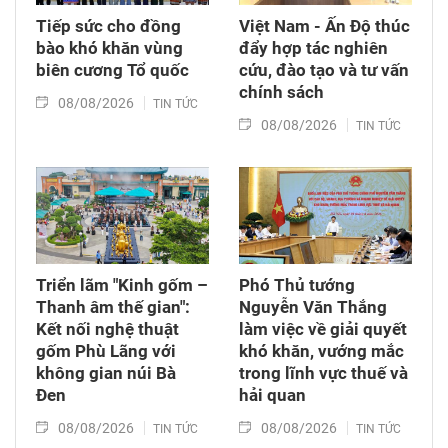
Tiếp sức cho đồng
Việt Nam - Ấn Độ thúc
bào khó khăn vùng
đẩy hợp tác nghiên
biên cương Tổ quốc
cứu, đào tạo và tư vấn
chính sách
08/08/2026
TIN TỨC
08/08/2026
TIN TỨC
Triển lãm "Kinh gốm –
Phó Thủ tướng
Thanh âm thế gian":
Nguyễn Văn Thắng
Kết nối nghệ thuật
làm việc về giải quyết
gốm Phù Lãng với
khó khăn, vướng mắc
không gian núi Bà
trong lĩnh vực thuế và
Đen
hải quan
08/08/2026
08/08/2026
TIN TỨC
TIN TỨC