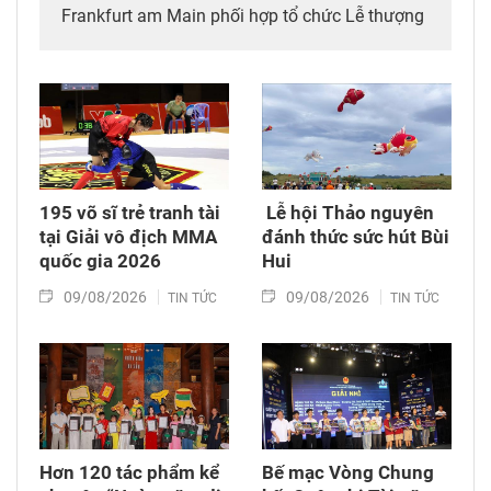
Frankfurt am Main phối hợp tổ chức Lễ thượng
cờ ASEAN, với sự tham dự của đại diện chính
quyền bang Hessen (Đức), đoàn ngoại giao,
cộng đồng ASEAN và đông đảo khách mời.
195 võ sĩ trẻ tranh tài
​ Lễ hội Thảo nguyên
tại Giải vô địch MMA
đánh thức sức hút Bùi
quốc gia 2026
Hui
09/08/2026
09/08/2026
TIN TỨC
TIN TỨC
Hơn 120 tác phẩm kể
Bế mạc Vòng Chung