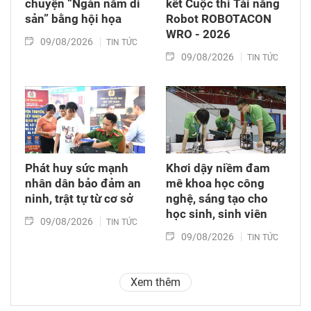
chuyện “Ngàn năm di
kết Cuộc thi Tài năng
sản” bằng hội họa
Robot ROBOTACON
WRO - 2026
09/08/2026
TIN TỨC
09/08/2026
TIN TỨC
Phát huy sức mạnh
Khơi dậy niềm đam
nhân dân bảo đảm an
mê khoa học công
ninh, trật tự từ cơ sở
nghệ, sáng tạo cho
học sinh, sinh viên
09/08/2026
TIN TỨC
09/08/2026
TIN TỨC
Xem thêm