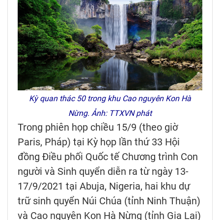
Kỳ quan thác 50 trong khu Cao nguyên Kon Hà
Nừng. Ảnh: TTXVN phát
Trong phiên họp chiều 15/9 (theo giờ
Paris, Pháp) tại Kỳ họp lần thứ 33 Hội
đồng Điều phối Quốc tế Chương trình Con
người và Sinh quyển diễn ra từ ngày 13-
17/9/2021 tại Abuja, Nigeria, hai khu dự
trữ sinh quyển Núi Chúa (tỉnh Ninh Thuận)
và Cao nguyên Kon Hà Nừng (tỉnh Gia Lai)