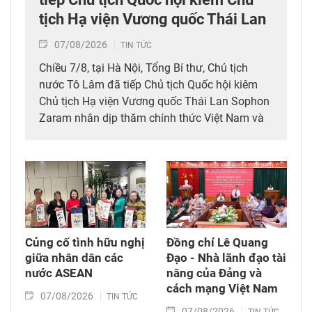
tịch Hạ viện Vương quốc Thái Lan
07/08/2026
TIN TỨC
Chiều 7/8, tại Hà Nội, Tổng Bí thư, Chủ tịch
nước Tô Lâm đã tiếp Chủ tịch Quốc hội kiêm
Chủ tịch Hạ viện Vương quốc Thái Lan Sophon
Zaram nhân dịp thăm chính thức Việt Nam và
tham dự các hoạt động kỷ niệm 50 năm thiết
lập quan hệ ngoại giao Việt Nam – Thái Lan
(6/8/1976 – 6/8/2026).
Củng cố tình hữu nghị
Đồng chí Lê Quang
giữa nhân dân các
Đạo - Nhà lãnh đạo tài
nước ASEAN
năng của Đảng và
cách mạng Việt Nam​
07/08/2026
TIN TỨC
07/08/2026