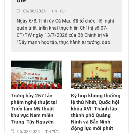
thể
06/08/2026
TIN TỨC
Ngày 6/8, Tỉnh ủy Cà Mau đã tổ chức Hội nghị
quán triệt, triển khai thực hiện Chỉ thị số 07-
CT/TW ngày 13/7/2026 của Bộ Chính trị về
“Đẩy mạnh học tập, thực hành tư tưởng, đạo
đức, phương pháp, phong cách Hồ Chí Minh
trong giai đoạn phát triển mới” và chuyên đề
của tỉnh giai đoạn 2026-2030 với chủ đề “Khát
vọng phát triển đất nước phồn vinh, hạnh
phúc”.
Trưng bày 257 tác
Kỳ họp không thường
phẩm nghệ thuật tại
lệ thứ Nhất, Quốc hội
Triển lãm Mỹ thuật
khóa XVI: Thành lập
khu vực Nam miền
thành phố Quảng
Trung-Tây Nguyên
Ninh và Bắc Ninh -
động lực mới phát
06/08/2026
TIN TỨC