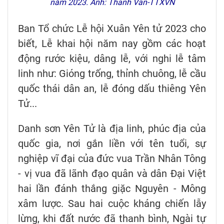
năm 2023. Ảnh: Thanh Vân-TTXVN
Ban Tổ chức Lễ hội Xuân Yên tử 2023 cho
biết, Lễ khai hội năm nay gồm các hoạt
động rước kiệu, dâng lễ, với nghi lễ tâm
linh như: Gióng trống, thỉnh chuông, lễ cầu
quốc thái dân an, lễ đóng dấu thiêng Yên
Tử...
Danh sơn Yên Tử là địa linh, phúc địa của
quốc gia, nơi gắn liền với tên tuổi, sự
nghiệp vĩ đại của đức vua Trần Nhân Tông
- vị vua đã lãnh đạo quân và dân Đại Việt
hai lần đánh thắng giặc Nguyên - Mông
xâm lược. Sau hai cuộc kháng chiến lẫy
lừng, khi đất nước đã thanh bình, Ngài tự