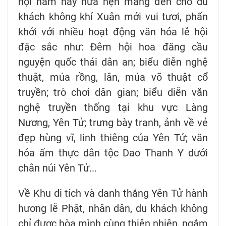
hội năm nay hứa hẹn mang đến cho du
khách không khí Xuân mới vui tươi, phấn
khởi với nhiều hoạt động văn hóa lễ hội
đặc sắc như: Đêm hội hoa đăng cầu
nguyện quốc thái dân an; biểu diễn nghệ
thuật, múa rồng, lân, múa võ thuật cổ
truyền; trò chơi dân gian; biểu diễn văn
nghệ truyền thống tại khu vực Làng
Nương, Yên Tử; trưng bày tranh, ảnh về vẻ
đẹp hùng vĩ, linh thiêng của Yên Tử; văn
hóa ẩm thực dân tộc Dao Thanh Y dưới
chân núi Yên Tử...
Về Khu di tích và danh thắng Yên Tử hành
hương lễ Phật, nhân dân, du khách không
chỉ được hòa mình cùng thiên nhiên, ngắm