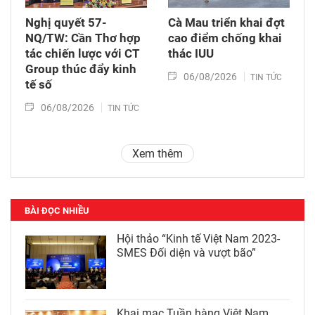
Nghị quyết 57-
Cà Mau triển khai đợt
NQ/TW: Cần Thơ hợp
cao điểm chống khai
tác chiến lược với CT
thác IUU
Group thúc đẩy kinh
06/08/2026
TIN TỨC
tế số
06/08/2026
TIN TỨC
Xem thêm
BÀI ĐỌC NHIỀU
Hội thảo “Kinh tế Việt Nam 2023-
SMES Đối diện và vượt bão”
Khai mạc Tuần hàng Việt Nam