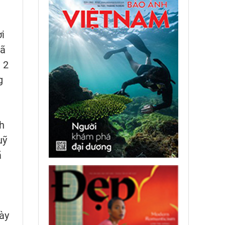
i
đã
 2
g
h
uỹ
ã
ày