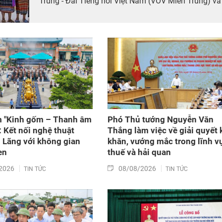
Trung - Đài Tiếng nói Việt Nam (VOV Miền Trung) và
các đơn vị đồng hành tổ chức chương trình từ thiện,
tiếp sức cho đồng bào nghèo tại xã biên giới Hùng
Sơn (thành phố Đà Nẵng).
m "Kinh gốm – Thanh âm
Phó Thủ tướng Nguyễn Văn
: Kết nối nghệ thuật
Thắng làm việc về giải quyết 
Lãng với không gian
khăn, vướng mắc trong lĩnh v
en
thuế và hải quan
2026
08/08/2026
TIN TỨC
TIN TỨC