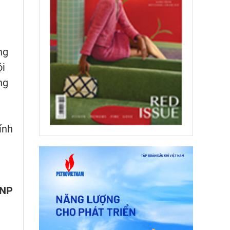
ng
ội
ng
ính
g
VNP