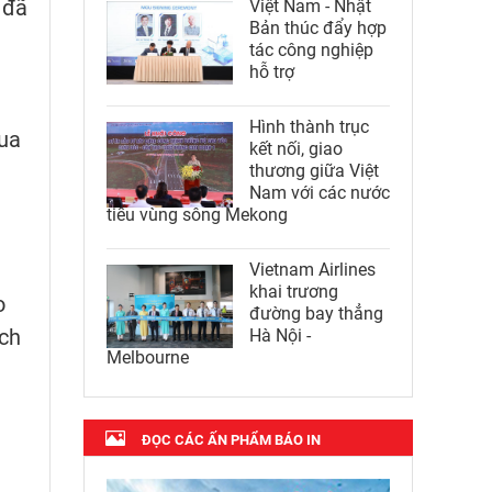
 đã
Việt Nam - Nhật
Bản thúc đẩy hợp
tác công nghiệp
hỗ trợ
Hình thành trục
ua
kết nối, giao
thương giữa Việt
Nam với các nước
tiểu vùng sông Mekong
Vietnam Airlines
khai trương
o
đường bay thẳng
ách
Hà Nội -
Melbourne
ĐỌC CÁC ẤN PHẨM BÁO IN