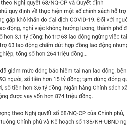
g theo Nghị quyết 68/NQ-CP và Quyết định
ủ quy định về thực hiện một số chính sách hỗ trợ
ng gặp khó khăn do đại dịch COVID-19. Đối với ngườ
ao động, nghỉ việc không hưởng lương, thành phố 
ố hơn 3,1 tỷ đồng; hỗ trợ 63 lao động ngừng việc tại
hỗ trợ 63 lao động chấm dứt hợp đồng lao động nhưn
hiệp, tổng số hơn 264 triệu đồng...
 đã giảm mức đóng bảo hiểm tai nạn lao động, bện
93 người, số tiền hơn 15 tỷ đồng; tạm dừng đóng q
ời, số tiền hơn 3,6 tỷ đồng. Ngân hàng Chính sách x
động được vay vốn hơn 874 triệu đồng.
 tượng theo Nghị quyết số 68/NQ-CP của Chính phủ,
 tướng Chính phủ và Kế hoạch số 135/KH-UBND ng