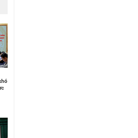
khó
ực