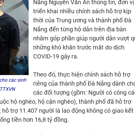
Nẵng Nguyễn Văn An thông tin, đơn vị
triển khai nhiều chính sách hỗ trợ kịp
thời của Trung ương và thành phố Đà
Nẵng đến từng hộ dân trên địa bàn
nhằm góp phần giúp người dân vượt q
những khó khăn trước mắt do dịch
COVID-19 gây ra.
Theo đó, thực hiện chính sách hỗ trợ
cho các sinh
riêng của thành phố Đà Nẵng dành ch
m/TTXVN
các đối tượng (gồm: Người có công c
huộc hộ nghèo, hộ cận nghèo), thành phố đã hỗ trợ
 hỗ trợ 11.407 người là lao động không có giao kết
ổng tiền hơn 16,8 tỷ đồng.