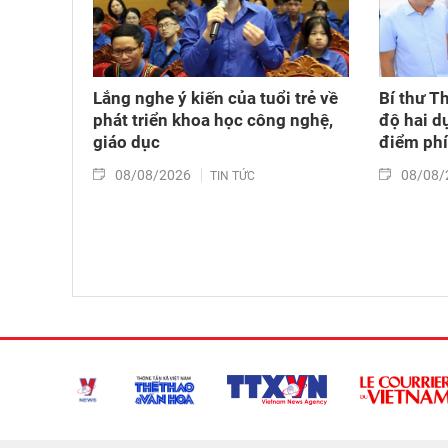
Lắng nghe ý kiến của tuổi trẻ về
Bí thư T
phát triển khoa học công nghệ,
độ hai d
giáo dục
điểm ph
08/08/2026
08/08/
TIN TỨC