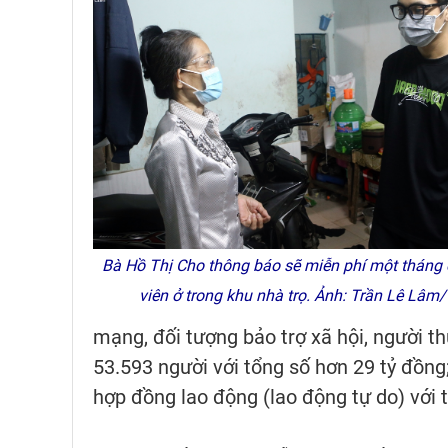
Bà Hồ Thị Cho thông báo sẽ miễn phí một tháng 
viên ở trong khu nhà trọ. Ảnh: Trần Lê Lâ
mạng, đối tượng bảo trợ xã hội, người t
53.593 người với tổng số hơn 29 tỷ đồng;
hợp đồng lao động (lao động tự do) với t