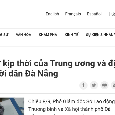
English
Français
Español
中
G SỰ
VĂN HÓA
KHÁM PHÁ
KINH TẾ
SỰ KIỆN & NHÂN 
 kịp thời của Trung ương và đ
ời dân Đà Nẵng
Chiều 8/9, Phó Giám đốc Sở Lao động
Thương binh và Xã hội thành phố Đà