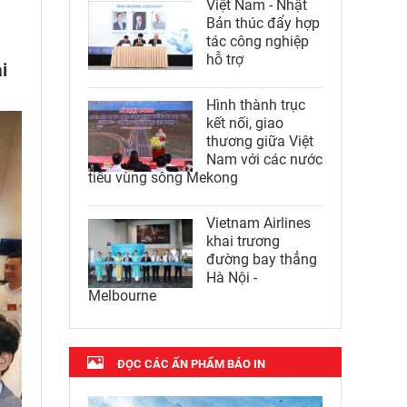
Việt Nam - Nhật
Bản thúc đẩy hợp
tác công nghiệp
hỗ trợ
i
Hình thành trục
kết nối, giao
thương giữa Việt
Nam với các nước
tiểu vùng sông Mekong
Vietnam Airlines
khai trương
đường bay thẳng
Hà Nội -
Melbourne
ĐỌC CÁC ẤN PHẨM BÁO IN