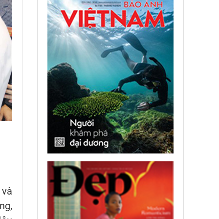
 và
ng,