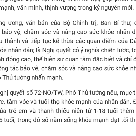
 mạnh, văn minh, thịnh vượng trong kỷ nguyên mới.
ng ương, văn bản của Bộ Chính trị, Ban Bí thư, 
 bảo vệ, chăm sóc và nâng cao sức khỏe nhân d
u thành và tiếp tục kế thừa các quan điểm của Đ
e nhân dân; là Nghị quyết có ý nghĩa chiến lược, t
nh động cao, thể hiện sự quan tâm đặc biệt và chỉ 
công tác bảo vệ, chăm sóc và nâng cao sức khỏe n
hó Thủ tướng nhấn mạnh.
Nghị quyết số 72-NQ/TW, Phó Thủ tướng nêu, mục t
lực, tầm vóc và tuổi thọ khỏe mạnh của nhân dân. 
ủa trẻ em và thanh thiếu niên từ 1-18 tuổi thêm 
5,5 tuổi, trong đó số năm sống khỏe mạnh đạt tối th