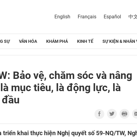
English
Français
Español
中
G SỰ
VĂN HÓA
KHÁM PHÁ
KINH TẾ
SỰ KIỆN & NHÂN 
W: Bảo vệ, chăm sóc và nâng
à mục tiêu, là động lực, là
g đầu
và triển khai thực hiện Nghị quyết số 59-NQ/TW, Ng