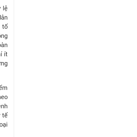
 lệ
dân
 tố
ông
oàn
 ít
ừng
iểm
heo
ệnh
 tế
oại