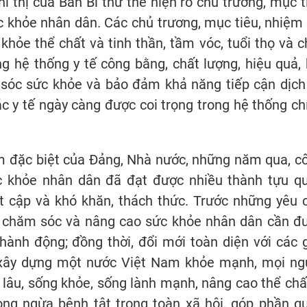
hỉ thị của Ban Bí thư thể hiện rõ chủ trương, mục t
 khỏe nhân dân. Các chủ trương, mục tiêu, nhiệm 
hỏe thể chất và tinh thần, tầm vóc, tuổi thọ và c
 hệ thống y tế công bằng, chất lượng, hiệu quả, 
 sóc sức khỏe và bảo đảm khả năng tiếp cận dịch
tác y tế ngày càng được coi trọng trong hệ thống ch
âm đặc biệt của Đảng, Nhà nước, những năm qua, c
c khỏe nhân dân đã đạt được nhiều thành tựu q
t cập và khó khăn, thách thức. Trước những yêu 
ệ, chăm sóc và nâng cao sức khỏe nhân dân cần đ
ành động; đồng thời, đổi mới toàn diện với các g
xây dựng một nước Việt Nam khỏe mạnh, mọi ng
âu, sống khỏe, sống lành mạnh, nâng cao thể chất
ng ngừa bệnh tật trong toàn xã hội, góp phần q