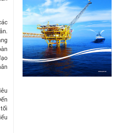
các
ân.
ảng
oàn
đạo
hân
iêu
Đến
tối
iểu