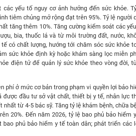
 các yếu tố nguy cơ ảnh hưởng đến sức khỏe. Tỷ
ình tiêm chủng mở rộng đạt trên 95%. Tỷ lệ người 
hất tăng thêm 10%. Tăng cường kiểm soát các yếu
ợu, bia, thuốc lá và từ môi trường đất, nước, kh
y tế có chất lượng, hướng tới chăm sóc sức khỏe t
ám sức khỏe định kỳ hoặc khám sàng lọc miễn phí
hỏe điện tử để quản lý sức khỏe theo vòng đời, t
n phí ở mức cơ bản trong phạm vi quyền lợi bảo h
ã được đầu tư sở vật chất, thiết bị y tế, nhân lực t
 nhất từ 4-5 bác sỹ. Tăng tỷ lệ khám bệnh, chữa b
 trên 20%. Đến năm 2026, tỷ lệ bao phủ bảo hiểm y
bao phủ bảo hiểm y tế toàn dân; phát triển các l