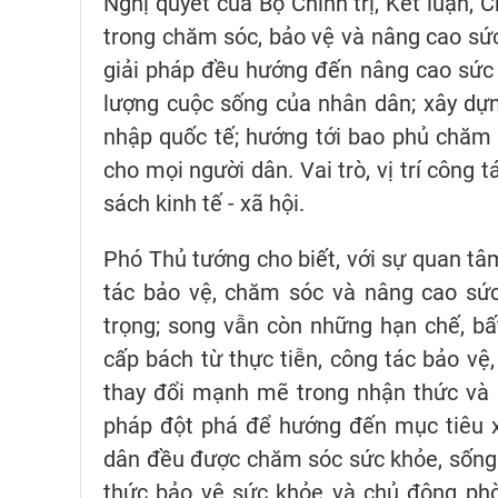
Nghị quyết của Bộ Chính trị, Kết luận, C
trong chăm sóc, bảo vệ và nâng cao sức
giải pháp đều hướng đến nâng cao sức k
lượng cuộc sống của nhân dân; xây dựng
nhập quốc tế; hướng tới bao phủ chăm
cho mọi người dân. Vai trò, vị trí công 
sách kinh tế - xã hội.
Phó Thủ tướng cho biết, với sự quan t
tác bảo vệ, chăm sóc và nâng cao sứ
trọng; song vẫn còn những hạn chế, bấ
cấp bách từ thực tiễn, công tác bảo v
thay đổi mạnh mẽ trong nhận thức và h
pháp đột phá để hướng đến mục tiêu 
dân đều được chăm sóc sức khỏe, sống l
thức bảo vệ sức khỏe và chủ động phò