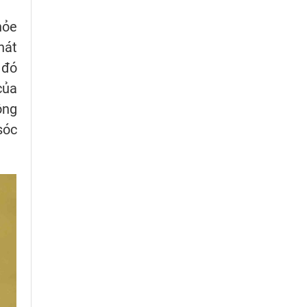
hỏe
hát
 đó
của
ông
sóc