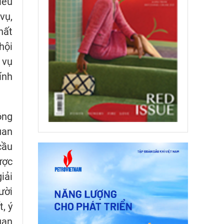
iêu
vụ,
hất
hội
 vụ
ính
ông
uan
cầu
ược
iải
ười
, ý
uan