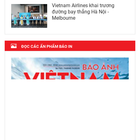
Vietnam Airlines khai trương
đường bay thẳng Hà Nội -
Melbourne
ĐỌC CÁC ẤN PHẨM BÁO IN