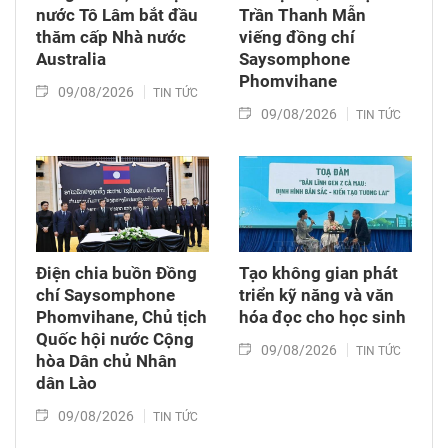
nước Tô Lâm bắt đầu
Trần Thanh Mẫn
thăm cấp Nhà nước
viếng đồng chí
Australia
Saysomphone
Phomvihane
09/08/2026
TIN TỨC
09/08/2026
TIN TỨC
Điện chia buồn Đồng
Tạo không gian phát
chí Saysomphone
triển kỹ năng và văn
Phomvihane, Chủ tịch
hóa đọc cho học sinh
Quốc hội nước Cộng
09/08/2026
TIN TỨC
hòa Dân chủ Nhân
dân Lào
09/08/2026
TIN TỨC