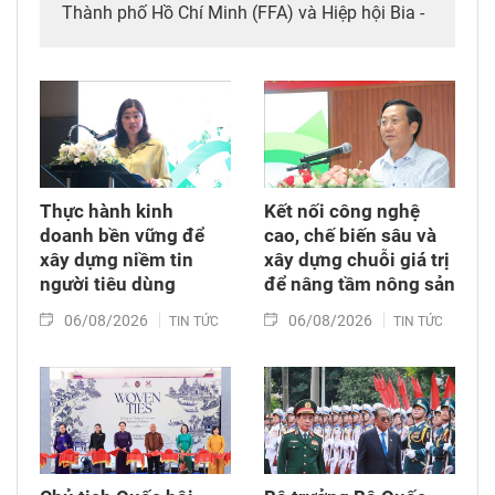
Thành phố Hồ Chí Minh (FFA) và Hiệp hội Bia -
Rượu - Nước giải khát Việt Nam (VBA) đã tổ
chức khai mạc Triển lãm quốc tế thường niên
kết hợp hai chuyên ngành thực phẩm, đồ uống
và thiết bị - công nghệ chế biến, bao bì
(Vietfood & Beverage - Propack Vietnam 2026).
Thực hành kinh
Kết nối công nghệ
doanh bền vững để
cao, chế biến sâu và
xây dựng niềm tin
xây dựng chuỗi giá trị
người tiêu dùng
để nâng tầm nông sản
06/08/2026
06/08/2026
TIN TỨC
TIN TỨC