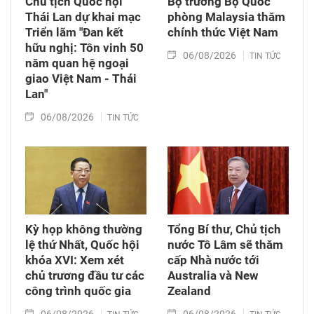
Chủ tịch Quốc hội
Bộ trưởng Bộ Quốc
Thái Lan dự khai mạc
phòng Malaysia thăm
Triển lãm "Đan kết
chính thức Việt Nam
hữu nghị: Tôn vinh 50
06/08/2026
TIN TỨC
năm quan hệ ngoại
giao Việt Nam - Thái
Lan"
06/08/2026
TIN TỨC
Kỳ họp không thường
Tổng Bí thư, Chủ tịch
lệ thứ Nhất, Quốc hội
nước Tô Lâm sẽ thăm
khóa XVI: Xem xét
cấp Nhà nước tới
chủ trương đầu tư các
Australia và New
công trình quốc gia
Zealand
06/08/2026
06/08/2026