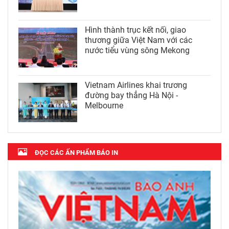
Hình thành trục kết nối, giao
thương giữa Việt Nam với các
nước tiểu vùng sông Mekong
Vietnam Airlines khai trương
đường bay thẳng Hà Nội -
Melbourne
ĐỌC CÁC ẤN PHẨM BÁO IN