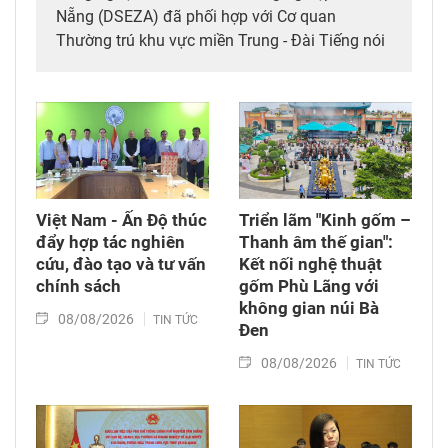
Nẵng (DSEZA) đã phối hợp với Cơ quan
Thường trú khu vực miền Trung - Đài Tiếng nói
Việt Nam (VOV Miền Trung) và các đơn vị đồng
hành tổ chức chương trình từ thiện, tiếp sức
cho đồng bào nghèo tại xã biên giới Hùng Sơn
(thành phố Đà Nẵng).
Việt Nam - Ấn Độ thúc
Triển lãm "Kinh gốm –
đẩy hợp tác nghiên
Thanh âm thế gian":
cứu, đào tạo và tư vấn
Kết nối nghệ thuật
chính sách
gốm Phù Lãng với
không gian núi Bà
08/08/2026
TIN TỨC
Đen
08/08/2026
TIN TỨC