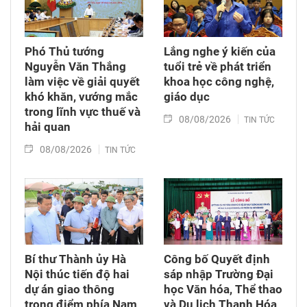
Phó Thủ tướng
Lắng nghe ý kiến của
Nguyễn Văn Thắng
tuổi trẻ về phát triển
làm việc về giải quyết
khoa học công nghệ,
khó khăn, vướng mắc
giáo dục
trong lĩnh vực thuế và
08/08/2026
TIN TỨC
hải quan
08/08/2026
TIN TỨC
Bí thư Thành ủy Hà
Công bố Quyết định
Nội thúc tiến độ hai
sáp nhập Trường Đại
dự án giao thông
học Văn hóa, Thể thao
trọng điểm phía Nam
và Du lịch Thanh Hóa