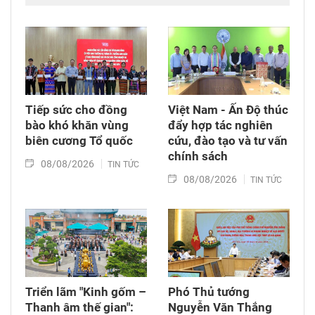
mộ chưa xác định được thông tin tại Nghĩa
trang Liệt sĩ Bình Thuận (xã Hồng Sơn), đồng
thời tặng quà cho cán bộ, chiến sĩ tham gia
công tác lấy mẫu tại đây.
Tiếp sức cho đồng
Việt Nam - Ấn Độ thúc
bào khó khăn vùng
đẩy hợp tác nghiên
biên cương Tổ quốc
cứu, đào tạo và tư vấn
chính sách
08/08/2026
TIN TỨC
08/08/2026
TIN TỨC
Triển lãm "Kinh gốm –
Phó Thủ tướng
Thanh âm thế gian":
Nguyễn Văn Thắng