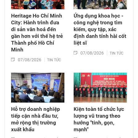
Heritage Ho Chí Minh
Ứng dụng khoa học -
City: Hành trình đưa
công nghệ trong tìm
di sản văn hoá đến
kiếm, quy tập, xác
gần hơn với thế hệ trẻ
định danh tính hài cốt
Thành phố Hồ Chí
liệt sĩ
Minh
07/08/2026
TIN TỨC
07/08/2026
TIN TỨC
Hỗ trợ doanh nghiệp
Kiện toàn tổ chức lực
tiếp cận nhà đầu tư,
lượng vũ trang theo
mở rộng thị trường
hướng "tinh, gọn,
xuất khẩu
mạnh"