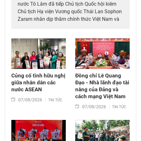
nước Tô Lâm đã tiếp Chủ tịch Quốc hội kiêm
Chủ tịch Hạ viện Vương quốc Thái Lan Sophon
Zaram nhân dịp thăm chính thức Việt Nam và
tham dự các hoạt động kỷ niệm 50 năm thiết
lập quan hệ ngoại giao Việt Nam – Thái Lan
(6/8/1976 – 6/8/2026).
Củng cố tình hữu nghị
Đồng chí Lê Quang
giữa nhân dân các
Đạo - Nhà lãnh đạo tài
nước ASEAN
năng của Đảng và
cách mạng Việt Nam​
07/08/2026
TIN TỨC
07/08/2026
TIN TỨC